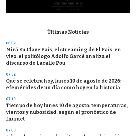
0
s
e
c
Últimas Noticias
o
n
08:02
d
Mirá En Clave País, el streaming de El País, en
s
o
vivo: el politólogo Adolfo Garcé analiza el
f
discurso de Lacalle Pou
3
3
s
07:52
e
Qué se celebra hoy, lunes 10 de agosto de 2026:
c
efemérides de un día como hoy en la historia
o
n
d
07:10
s
Tiempo de hoy lunes 10 de agosto: temperaturas,
vientos y nubosidad, según el pronóstico de
Inumet
07:00