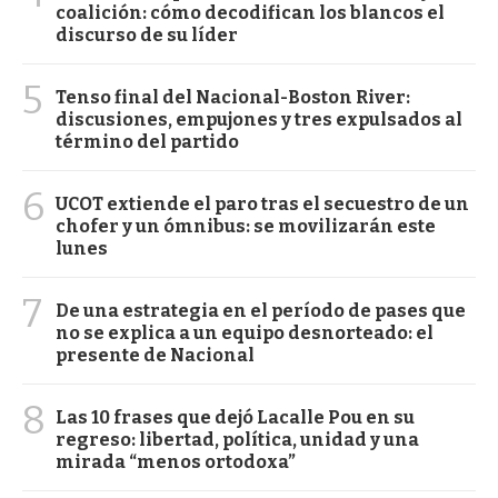
coalición: cómo decodifican los blancos el
discurso de su líder
5
Tenso final del Nacional-Boston River:
discusiones, empujones y tres expulsados al
término del partido
6
UCOT extiende el paro tras el secuestro de un
chofer y un ómnibus: se movilizarán este
lunes
7
De una estrategia en el período de pases que
no se explica a un equipo desnorteado: el
presente de Nacional
8
Las 10 frases que dejó Lacalle Pou en su
regreso: libertad, política, unidad y una
mirada “menos ortodoxa”