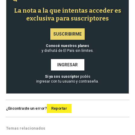
La nota a la que intentas acceder es
exclusiva para suscriptores
SUSCRIBIRME
Conocé nuestros planes
y disfrutá de El País sin límites.
INGRESAR
Si ya sos suscriptor
podés
ingresar con tu usuario y contraseña.
¿Encontraste un error?
Reportar
Temas relacionados