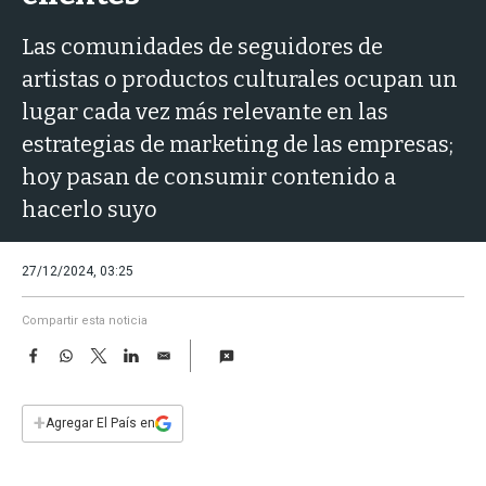
a
Las comunidades de seguidores de
artistas o productos culturales ocupan un
lugar cada vez más relevante en las
estrategias de marketing de las empresas;
hoy pasan de consumir contenido a
hacerlo suyo
27/12/2024, 03:25
Compartir esta noticia
F
W
T
L
E
a
h
w
i
m
c
a
i
n
a
e
t
t
k
i
+
Agregar El País en
b
s
t
e
l
o
A
e
d
o
p
r
I