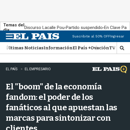
Temas del
Discurso Lacalle Pou
Partido suspendido
En Clave País
día:
Suscribite al 50% OFF
Ingresar
M
e
Últimas Noticias
Información
El País +
Ovación
TV Show
n
M
u
o
s
t
EL PAÍS
EL EMPRESARIO
r
a
El "boom" de la economía
r
b
fandom: el poder de los
�
s
fanáticos al que apuestan las
q
u
marcas para sintonizar con
e
d
clientes