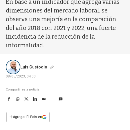
En base a un indicador que agrega varias
a
dimensiones del mercado laboral, se
observa una mejoría en la comparación
del año 2018 con 2021 y 2022; una fuerte
incidencia de la reducción de la
informalidad.
Luis Custodio
08/05/2023, 04:00
Compartir esta noticia
F
W
T
L
E
a
h
w
i
m
c
a
i
n
a
e
t
t
k
i
+
Agregar El País en
b
s
t
e
l
o
A
e
d