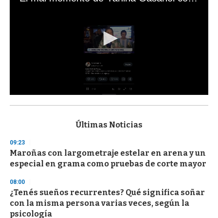
0
s
e
c
Últimas Noticias
o
n
09:23
d
Maroñas con largometraje estelar en arena y un
s
o
especial en grama como pruebas de corte mayor
f
3
08:00
3
s
¿Tenés sueños recurrentes? Qué significa soñar
e
con la misma persona varias veces, según la
c
psicología
o