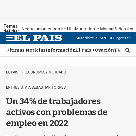
Temas
Negociaciones con EE.UU.
Murió Jorge Messi
Peñarol vs
del día:
Suscribite al 50% OFF
Ingresar
M
e
Últimas Noticias
Información
El País +
Ovación
TV Show
n
M
u
o
s
t
EL PAÍS
ECONOMÍA Y MERCADO
r
a
ENTREVISTA A SEBASTIAN TORRES
r
b
Un 34% de trabajadores
�
s
activos con problemas de
q
u
empleo en 2022
e
d