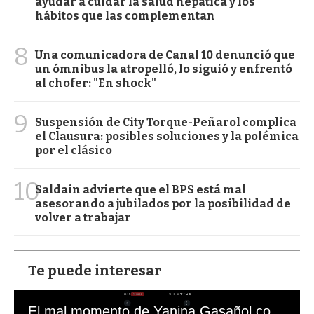
ayudar a cuidar la salud hepática y los
hábitos que las complementan
8
Una comunicadora de Canal 10 denunció que
un ómnibus la atropelló, lo siguió y enfrentó
al chofer: "En shock"
9
Suspensión de City Torque-Peñarol complica
el Clausura: posibles soluciones y la polémica
por el clásico
10
Saldain advierte que el BPS está mal
asesorando a jubilados por la posibilidad de
volver a trabajar
Te puede interesar
El mal momento de Yanina Gasañol con un hincha argentino en "Subrayado"