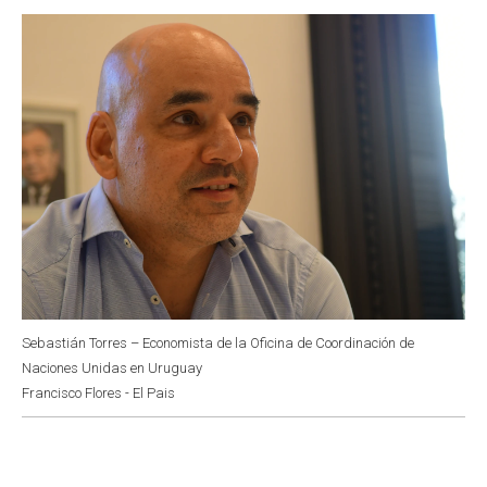
o
p
r
I
k
p
n
Sebastián Torres – Economista de la Oficina de Coordinación de
Naciones Unidas en Uruguay
Francisco Flores - El Pais