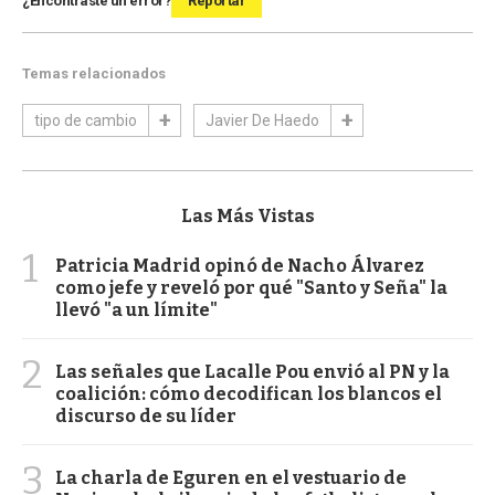
¿Encontraste un error?
Reportar
Temas relacionados
tipo de cambio
Javier De Haedo
Las Más Vistas
1
Patricia Madrid opinó de Nacho Álvarez
como jefe y reveló por qué "Santo y Seña" la
llevó "a un límite"
2
Las señales que Lacalle Pou envió al PN y la
coalición: cómo decodifican los blancos el
discurso de su líder
3
La charla de Eguren en el vestuario de