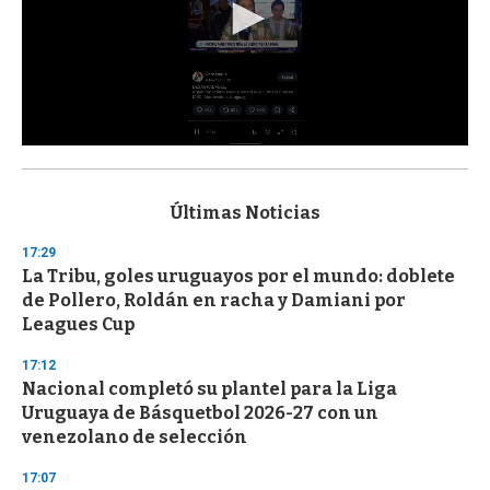
0
s
e
c
Últimas Noticias
o
n
17:29
d
La Tribu, goles uruguayos por el mundo: doblete
s
o
de Pollero, Roldán en racha y Damiani por
f
Leagues Cup
3
3
s
17:12
e
Nacional completó su plantel para la Liga
c
Uruguaya de Básquetbol 2026-27 con un
o
n
venezolano de selección
d
s
17:07