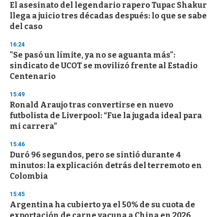
El asesinato del legendario rapero Tupac Shakur
llega a juicio tres décadas después: lo que se sabe
del caso
16:24
"Se pasó un límite, ya no se aguanta más":
sindicato de UCOT se movilizó frente al Estadio
Centenario
15:49
Ronald Araujo tras convertirse en nuevo
futbolista de Liverpool: “Fue la jugada ideal para
mi carrera”
15:46
Duró 96 segundos, pero se sintió durante 4
minutos: la explicación detrás del terremoto en
Colombia
15:45
Argentina ha cubierto ya el 50% de su cuota de
exportación de carne vacuna a China en 2026