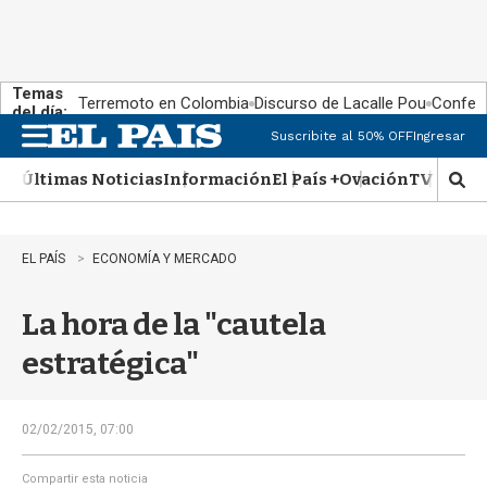
Temas
Terremoto en Colombia
Discurso de Lacalle Pou
Confere
del día:
Suscribite al 50% OFF
Ingresar
M
e
Últimas Noticias
Información
El País +
Ovación
TV Show
n
M
u
o
s
t
EL PAÍS
ECONOMÍA Y MERCADO
r
a
La hora de la "cautela
r
b
estratégica"
�
s
q
u
02/02/2015, 07:00
e
d
Compartir esta noticia