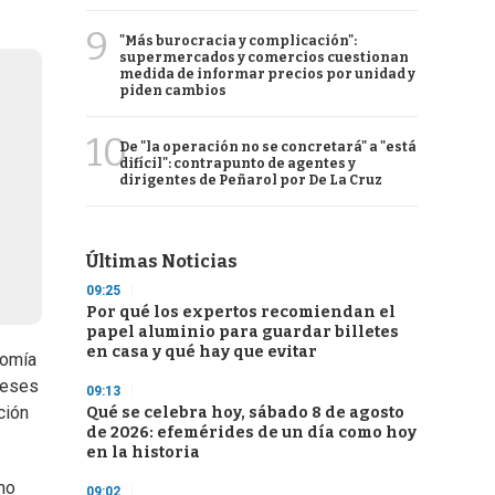
9
"Más burocracia y complicación":
supermercados y comercios cuestionan
medida de informar precios por unidad y
piden cambios
10
De "la operación no se concretará" a "está
difícil": contrapunto de agentes y
dirigentes de Peñarol por De La Cruz
Últimas Noticias
09:25
Por qué los expertos recomiendan el
papel aluminio para guardar billetes
en casa y qué hay que evitar
nomía
reses
09:13
ción
Qué se celebra hoy, sábado 8 de agosto
de 2026: efemérides de un día como hoy
en la historia
mo
09:02