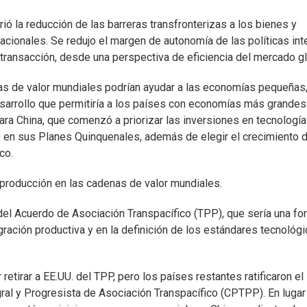
ó la reducción de las barreras transfronterizas a los bienes y
acionales. Se redujo el margen de autonomía de las políticas int
 transacción, desde una perspectiva de eficiencia del mercado gl
nas de valor mundiales podrían ayudar a las economías pequeñas
esarrollo que permitiría a los países con economías más grandes
ara China, que comenzó a priorizar las inversiones en tecnología 
0 en sus Planes Quinquenales, además de elegir el crecimiento d
co.
 producción en las cadenas de valor mundiales.
el Acuerdo de Asociación Transpacífico (TPP), que sería una fo
gración productiva y en la definición de los estándares tecnológ
etirar a EE.UU. del TPP, pero los países restantes ratificaron el
al y Progresista de Asociación Transpacífico (CPTPP). En lugar