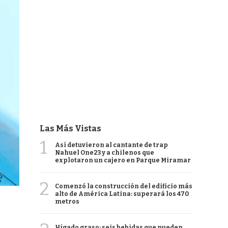
Las Más Vistas
1
Así detuvieron al cantante de trap
Nahuel One23 y a chilenos que
explotaron un cajero en Parque Miramar
2
Comenzó la construcción del edificio más
alto de América Latina: superará los 470
metros
Hígado graso: seis bebidas que pueden