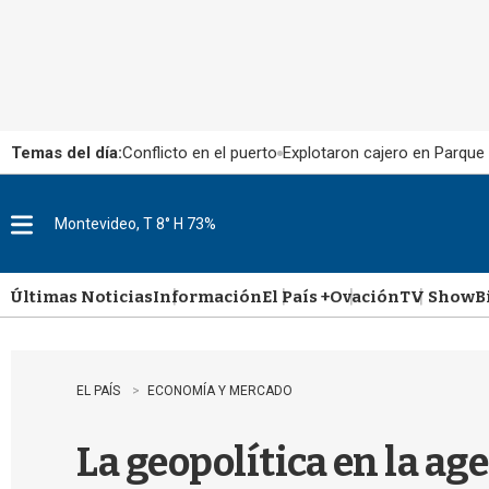
Temas del día:
Conflicto en el puerto
Explotaron cajero en Parque
Montevideo, T 8° H 73%
M
e
n
u
Últimas Noticias
Información
El País +
Ovación
TV Show
B
EL PAÍS
ECONOMÍA Y MERCADO
La geopolítica en la ag