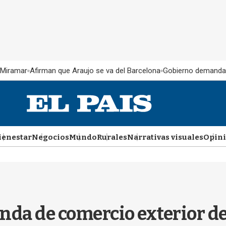
 Miramar
Afirman que Araujo se va del Barcelona
Gobierno demanda
ienestar
Negocios
Mundo
Rurales
Narrativas visuales
Opin
enda de comercio exterior de