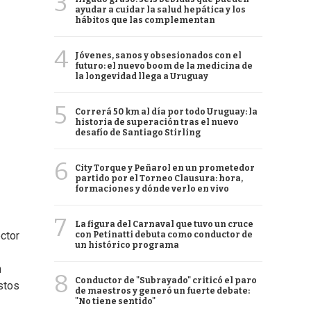
3
ayudar a cuidar la salud hepática y los
hábitos que las complementan
4
Jóvenes, sanos y obsesionados con el
futuro: el nuevo boom de la medicina de
la longevidad llega a Uruguay
5
Correrá 50 km al día por todo Uruguay: la
historia de superación tras el nuevo
desafío de Santiago Stirling
6
City Torque y Peñarol en un prometedor
partido por el Torneo Clausura: hora,
formaciones y dónde verlo en vivo
7
La figura del Carnaval que tuvo un cruce
ctor
con Petinatti debuta como conductor de
un histórico programa
n
8
Conductor de "Subrayado" criticó el paro
stos
de maestros y generó un fuerte debate:
"No tiene sentido"