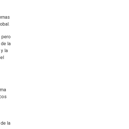
ernas
obal.
, pero
 de la
y la
el
rma
icos
 de la