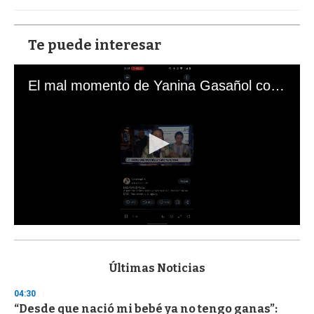
Te puede interesar
El mal momento de Yanina Gasañol con un hincha argentino en "Subrayado"
0
s
e
c
Últimas Noticias
o
n
04:30
d
“Desde que nació mi bebé ya no tengo ganas”:
s