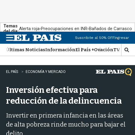
Temas
Alerta roja
Preocupaciones en INR
Bañados de Carrasco
del día:
Suscribite al 50% OFF
Ingresar
M
e
Últimas Noticias
Información
El País +
Ovación
TV Show
n
M
u
o
s
t
EL PAÍS
ECONOMÍA Y MERCADO
r
a
Inversión efectiva para
r
b
reducción de la delincuencia
�
s
q
Invertir en primera infancia en las áreas
u
de alta pobreza rinde mucho para bajar el
e
d
delito.