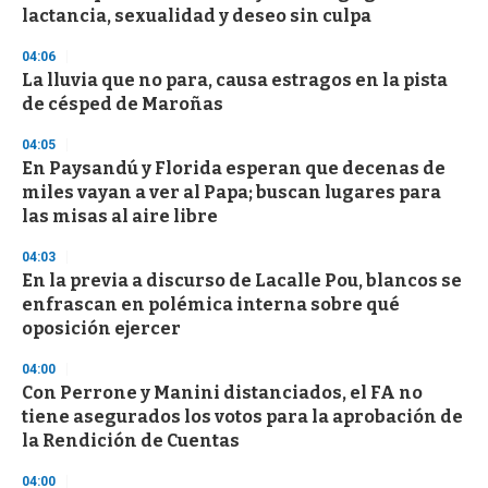
o
lactancia, sexualidad y deseo sin culpa
f
3
04:06
3
s
La lluvia que no para, causa estragos en la pista
e
de césped de Maroñas
c
o
04:05
n
d
En Paysandú y Florida esperan que decenas de
s
miles vayan a ver al Papa; buscan lugares para
las misas al aire libre
04:03
En la previa a discurso de Lacalle Pou, blancos se
enfrascan en polémica interna sobre qué
oposición ejercer
04:00
Con Perrone y Manini distanciados, el FA no
tiene asegurados los votos para la aprobación de
la Rendición de Cuentas
04:00