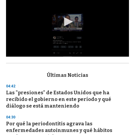
0
s
e
c
Últimas Noticias
o
n
04:42
d
Las "presiones" de Estados Unidos que ha
s
o
recibido el gobierno en este período y qué
f
diálogo se está manteniendo
3
3
s
04:30
e
Por qué la periodontitis agrava las
c
enfermedades autoinmunes y qué hábitos
o