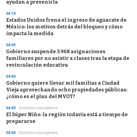
n
ayudan a prevenirla
d
s
04:10
Estados Unidos frena el ingreso de aguacate de
México: los motivos detrás del bloqueo y cómo
impacta la medida
04:05
Gobierno suspende 3.968 asignaciones
familiares por no asistir a clases tras la etapa de
revinculación educativa
04:00
Gobierno quiere llevar mil familias a Ciudad
Vieja aprovechando ocho propiedades públicas:
¿cómo es el plan del MVOT?
04:00
Exclusivo suscriptores
El Súper Niño: la región todavía está a tiempo de
prepararse
04:00
Exclusivo suscriptores