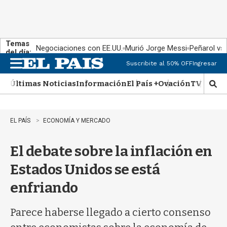
Temas
Negociaciones con EE.UU.
Murió Jorge Messi
Peñarol vs
del día:
Suscribite al 50% OFF
Ingresar
M
e
Últimas Noticias
Información
El País +
Ovación
TV Show
n
M
u
o
s
t
EL PAÍS
ECONOMÍA Y MERCADO
r
a
El debate sobre la inflación en
r
b
Estados Unidos se está
�
s
enfriando
q
u
e
Parece haberse llegado a cierto consenso
d