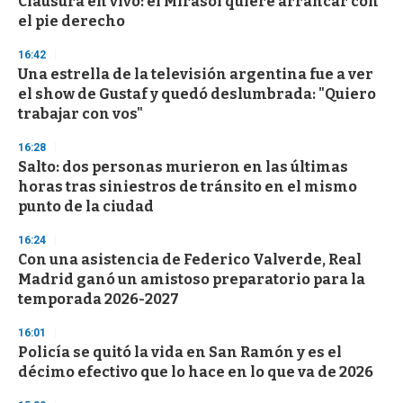
Clausura en vivo: el Mirasol quiere arrancar con
f
el pie derecho
3
3
s
16:42
e
Una estrella de la televisión argentina fue a ver
c
el show de Gustaf y quedó deslumbrada: "Quiero
o
n
trabajar con vos"
d
s
16:28
Salto: dos personas murieron en las últimas
horas tras siniestros de tránsito en el mismo
punto de la ciudad
16:24
Con una asistencia de Federico Valverde, Real
Madrid ganó un amistoso preparatorio para la
temporada 2026-2027
16:01
Policía se quitó la vida en San Ramón y es el
décimo efectivo que lo hace en lo que va de 2026