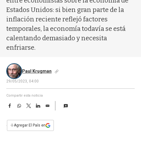
entre economistas sobre la economía de
a
Estados Unidos: si bien gran parte de la
inflación reciente reflejó factores
temporales, la economía todavía se está
calentando demasiado y necesita
enfriarse.
Paul Krugman
29/05/2023, 04:00
Compartir esta noticia
F
W
T
L
E
a
h
w
i
m
c
a
i
n
a
e
t
t
k
i
+
Agregar El País en
b
s
t
e
l
o
A
e
d