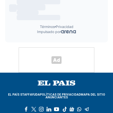
EL PAÍS STAFF
AYUDA
POLÍTICAS DE PRIVACIDAD
MAPA DEL SITIO
ANUNCIANTES
f
t
i
l
y
t
g
w
t