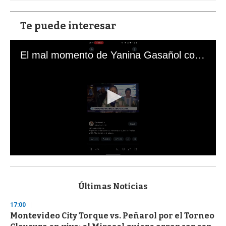
Te puede interesar
El mal momento de Yanina Gasañol con un hincha argentino en "Subrayado"
0
s
e
c
Últimas Noticias
o
n
17:00
d
Montevideo City Torque vs. Peñarol por el Torneo
s
o