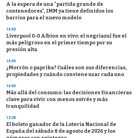
s
A la espera de una "partida grande de
contenedores", IMM ya tiene definidos los
barrios para el nuevo modelo
14:50
Liverpool 0-0 Albion en vivo: el negriazul fue el
más peligroso en el primer tiempo por su
presión alta
14:00
¿Morrón o paprika? Cuáles son sus diferencias,
propiedades y cuándo conviene usar cada uno
14:00
Más allá del consumo: las decisiones financieras
clave para vivir con menos estrés y más
tranquilidad
13:28
El boleto ganador de la Lotería Nacional de
España del sábado 8 de agosto de 2026 y los
números con reintegro