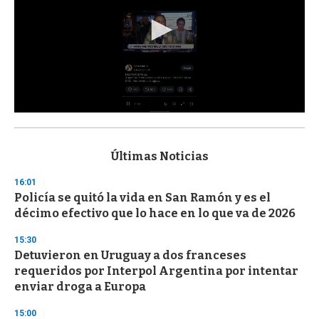
0
s
e
c
Últimas Noticias
o
n
16:01
d
Policía se quitó la vida en San Ramón y es el
s
o
décimo efectivo que lo hace en lo que va de 2026
f
3
15:30
3
s
Detuvieron en Uruguay a dos franceses
e
requeridos por Interpol Argentina por intentar
c
enviar droga a Europa
o
n
d
15:00