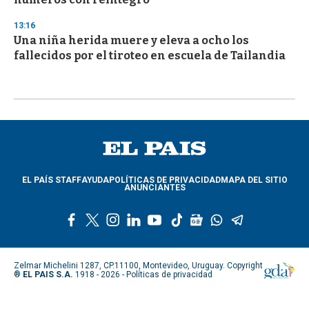
13:16
Una niña herida muere y eleva a ocho los
fallecidos por el tiroteo en escuela de Tailandia
EL PAÍS STAFF
AYUDA
POLÍTICAS DE PRIVACIDAD
MAPA DEL SITIO
ANUNCIANTES
f
t
i
l
y
t
g
w
t
a
w
n
i
o
i
o
h
e
c
i
s
n
u
k
o
a
l
e
t
t
k
t
t
g
t
e
Zelmar Michelini 1287, CP.11100, Montevideo, Uruguay. Copyright
b
t
a
e
u
o
l
s
g
®
EL PAIS S.A.
1918 - 2026 -
Políticas de privacidad
o
e
g
d
b
k
e
a
r
o
r
r
i
e
n
p
a