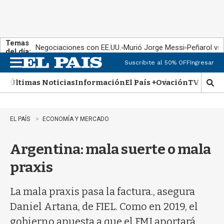
Temas
Negociaciones con EE.UU.
Murió Jorge Messi
Peñarol vs
del día:
Suscribite al 50% OFF
Ingresar
M
e
Últimas Noticias
Información
El País +
Ovación
TV Show
n
M
u
o
s
t
EL PAÍS
ECONOMÍA Y MERCADO
r
a
Argentina: mala suerte o mala
r
b
praxis
�
s
q
La mala praxis pasa la factura., asegura
u
Daniel Artana, de FIEL. Como en 2019, el
e
d
gobierno apuesta a que el FMI aportará