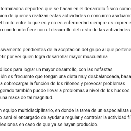
eterminados deportes que se basan en el desarrollo físico como
ción de quienes realizan estas actividades o concurren asiduam
el límite entre lo que es y no es enfermedad siempre es impreci
uando interfiere con el desarrollo del resto de las actividades
sivamente pendientes de la aceptación del grupo al que perten
tir por ver quién logra desarrollar mayor musculatura.
licos para lograr un mayor desarrollo, con las nefastas
bién es frecuente que tengan una dieta muy desbalanceada, bas
 a sobrecargar la función de los riñones y provocar problemas
xagerado también puede llevar a problemas a nivel de los huesos 
 una masa de tal magnitud.
n equipo multidisciplinario, en donde la tarea de un especialista 
será el encargado de ayudar a regular y controlar la actividad fí
s lesiones en caso de que ya se hayan producido.