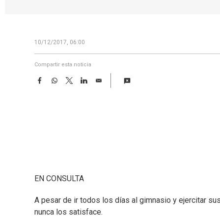
10/12/2017, 06:00
Compartir esta noticia
F
W
T
L
E
a
h
w
i
m
c
a
i
n
a
e
t
t
k
i
b
s
t
e
l
o
A
e
d
o
p
r
I
k
p
n
EN CONSULTA
A pesar de ir todos los días al gimnasio y ejercitar s
nunca los satisface.