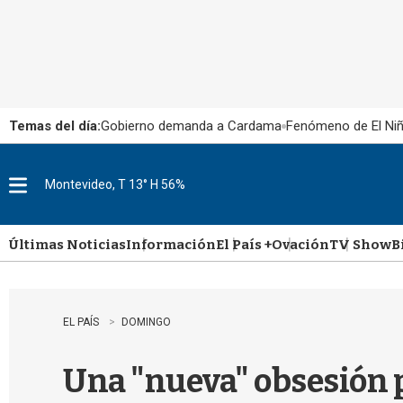
Temas del día:
Gobierno demanda a Cardama
Fenómeno de El Ni
Montevideo, T 13° H 56%
M
e
n
u
Últimas Noticias
Información
El País +
Ovación
TV Show
B
EL PAÍS
DOMINGO
Una "nueva" obsesión p