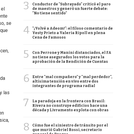
3
Conductor de "Subrayado" criticó el paro
 el
de maestros y generó un fuerte debate:
"No tiene sentido"
ente
so, se
4
"¡Volvé a Adeom!": el filoso comentario de
 que
Yesty Prieto a Valeria Ripoll en plena
Cena de Famosos
5
ecen,
Con Perrone y Manini distanciados, el FA
no tiene asegurados los votos para la
aprobación de la Rendición de Cuentas
6
Entre "mal compañero" y "mal perdedor",
ada
altísima tensión en vivo entre dos
integrantes de programa radial
y las
7
La paradoja en la frontera con Brasil:
Rivera no construye edificios hace una
década y Livramento explota con obras
en
sica,
8
Cómo fue el siniestro de tránsito por el
que murió Gabriel Rossi, secretario