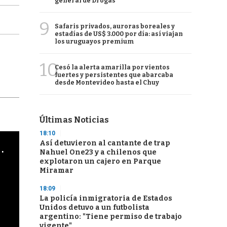
general de Drogas
9
Safaris privados, auroras boreales y
estadías de US$ 3.000 por día: así viajan
los uruguayos premium
10
Cesó la alerta amarilla por vientos
fuertes y persistentes que abarcaba
desde Montevideo hasta el Chuy
Últimas Noticias
18:10
Así detuvieron al cantante de trap
cha argentino en "Subrayado"
Nahuel One23 y a chilenos que
explotaron un cajero en Parque
Miramar
18:09
La policía inmigratoria de Estados
Unidos detuvo a un futbolista
argentino: "Tiene permiso de trabajo
vigente"