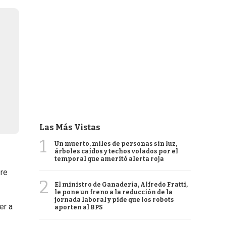
Las Más Vistas
1
Un muerto, miles de personas sin luz,
árboles caídos y techos volados por el
temporal que ameritó alerta roja
bre
2
El ministro de Ganadería, Alfredo Fratti,
le pone un freno a la reducción de la
jornada laboral y pide que los robots
er a
aporten al BPS