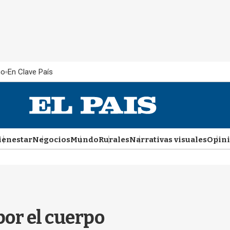
ño
En Clave País
ienestar
Negocios
Mundo
Rurales
Narrativas visuales
Opin
or el cuerpo