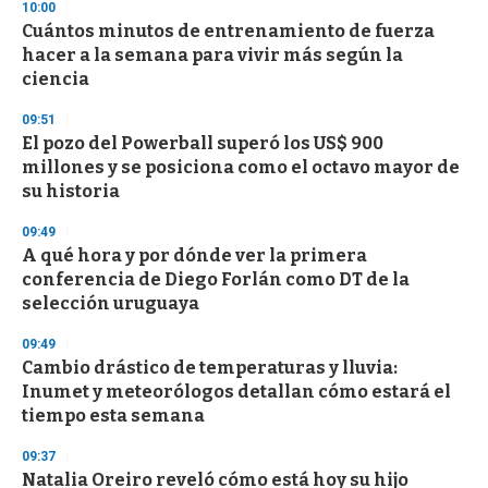
10:00
d
Cuántos minutos de entrenamiento de fuerza
s
o
hacer a la semana para vivir más según la
f
ciencia
3
3
s
09:51
e
El pozo del Powerball superó los US$ 900
c
millones y se posiciona como el octavo mayor de
o
n
su historia
d
s
09:49
A qué hora y por dónde ver la primera
conferencia de Diego Forlán como DT de la
selección uruguaya
09:49
Cambio drástico de temperaturas y lluvia:
Inumet y meteorólogos detallan cómo estará el
tiempo esta semana
09:37
Natalia Oreiro reveló cómo está hoy su hijo