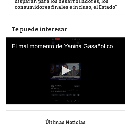
disparan para los desarrolladores, los
consumidores finales e incluso, el Estado"
Te puede interesar
El mal momento de Yanina Gasañol con un hincha argentino en "Subrayado"
0
s
e
c
Últimas Noticias
o
n