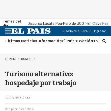
Temas del
Discurso Lacalle Pou
Paro de UCOT
En Clave País
día:
Suscribite al 50% OFF
Ingresar
M
e
Últimas Noticias
Información
El País +
Ovación
TV Show
n
M
u
o
s
t
EL PAÍS
DOMINGO
r
a
Turismo alternativo:
r
b
hospedaje por trabajo
�
s
q
u
12/04/2015, 04:55
e
d
Compartir esta noticia