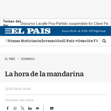
Temas del
Discurso Lacalle Pou
Partido suspendido
En Clave País
día:
Suscribite al 50% OFF
Ingresar
M
e
Últimas Noticias
Información
El País +
Ovación
TV Show
n
M
u
o
s
t
EL PAÍS
DOMINGO
r
a
La hora de la mandarina
r
b
�
s
22/07/2018, 05:00
q
u
Compartir esta noticia
e
F
W
T
L
E
d