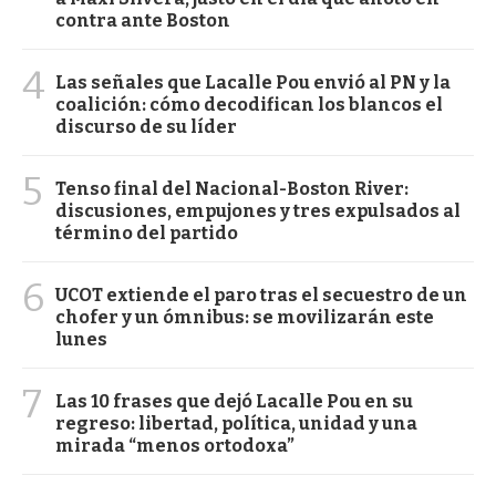
contra ante Boston
4
Las señales que Lacalle Pou envió al PN y la
coalición: cómo decodifican los blancos el
discurso de su líder
5
Tenso final del Nacional-Boston River:
discusiones, empujones y tres expulsados al
término del partido
6
UCOT extiende el paro tras el secuestro de un
chofer y un ómnibus: se movilizarán este
lunes
7
Las 10 frases que dejó Lacalle Pou en su
regreso: libertad, política, unidad y una
mirada “menos ortodoxa”