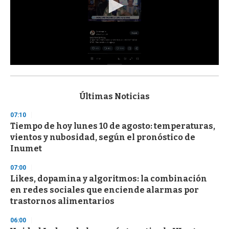
0
s
e
c
Últimas Noticias
o
n
07:10
d
Tiempo de hoy lunes 10 de agosto: temperaturas,
s
o
vientos y nubosidad, según el pronóstico de
f
Inumet
3
3
s
07:00
e
Likes, dopamina y algoritmos: la combinación
c
en redes sociales que enciende alarmas por
o
n
trastornos alimentarios
d
s
06:00