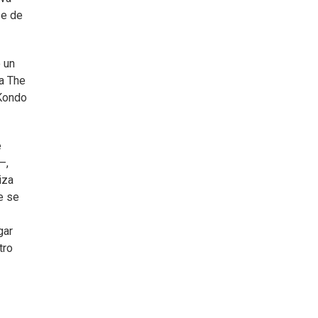
se de
 un
a The
 Kondo
e
—,
iza
e se
gar
tro