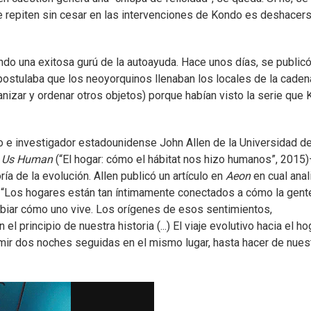
se repiten sin cesar en las intervenciones de Kondo es deshacer
do una exitosa gurú de la autoayuda. Hace unos días, se publicó
ostulaba que los neoyorquinos llenaban los locales de la caden
anizar y ordenar otros objetos) porque habían visto la serie que
 e investigador estadounidense John Allen de la Universidad d
e Us Human
(“El hogar: cómo el hábitat nos hizo humanos”, 2015)
ía de la evolución. Allen publicó un artículo en
Aeon
en cual anal
e “Los hogares están tan íntimamente conectados a cómo la gent
mbiar cómo uno vive. Los orígenes de esos sentimientos,
 principio de nuestra historia (...) El viaje evolutivo hacia el ho
mir dos noches seguidas en el mismo lugar, hasta hacer de nues