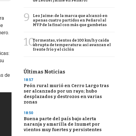
de Leonel Jaime en Peñarol
9
Leo Jaime: de la marca que alcanzó en
ra
apenas cuatro partidos en Peñarol al
de
MVP de la final con más que gambetas
mero.
10
Tormentas, vientos de 100 km/h y caída
abrupta de temperatura: así avanzan el
frente frío y el ciclón
icas:
su
Últimas Noticias
s de
18:57
Peón rural murió en Cerro Largo tras
ser alcanzado por un rayo; hubo
desplazados y destrozos en varias
zonas
18:50
Buena parte del país bajo alerta
naranja y amarilla de Inumet por
vientos muy fuertes y persistentes