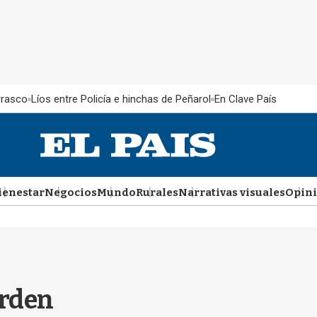
rrasco
Líos entre Policía e hinchas de Peñarol
En Clave País
ienestar
Negocios
Mundo
Rurales
Narrativas visuales
Opin
orden