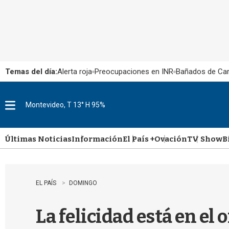
Temas del día:
Alerta roja
Preocupaciones en INR
Bañados de Ca
Montevideo, T 13° H 95%
M
e
n
u
Últimas Noticias
Información
El País +
Ovación
TV Show
B
EL PAÍS
DOMINGO
La felicidad está en el 