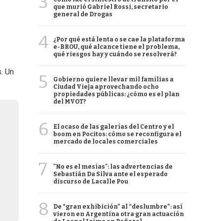
3
que murió Gabriel Rossi, secretario
general de Drogas
4
¿Por qué está lenta o se cae la plataforma
e-BROU, qué alcance tiene el problema,
qué riesgos hay y cuándo se resolverá?
. Un
5
Gobierno quiere llevar mil familias a
Ciudad Vieja aprovechando ocho
propiedades públicas: ¿cómo es el plan
del MVOT?
6
El ocaso de las galerías del Centro y el
boom en Pocitos: cómo se reconfigura el
mercado de locales comerciales
7
"No es el mesías": las advertencias de
Sebastián Da Silva ante el esperado
discurso de Lacalle Pou
8
De “gran exhibición” al “deslumbre”: así
vieron en Argentina otra gran actuación