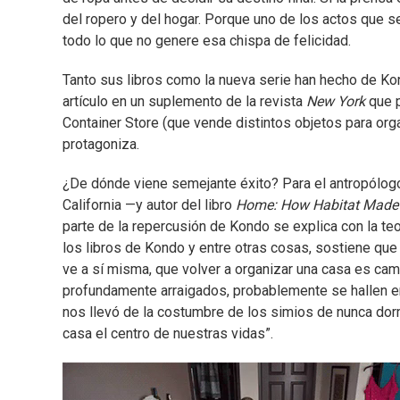
del ropero y del hogar. Porque uno de los actos que 
todo lo que no genere esa chispa de felicidad.
Tanto sus libros como la nueva serie han hecho de Kon
artículo en un suplemento de la revista
New York
que p
Container Store (que vende distintos objetos para org
protagoniza.
¿De dónde viene semejante éxito? Para el antropólogo
California —y autor del libro
Home: How Habitat Mad
parte de la repercusión de Kondo se explica con la teor
los libros de Kondo y entre otras cosas, sostiene qu
ve a sí misma, que volver a organizar una casa es ca
profundamente arraigados, probablemente se hallen en el
nos llevó de la costumbre de los simios de nunca dor
casa el centro de nuestras vidas”.