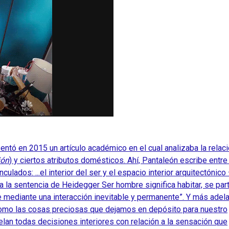
sentó en 2015 un artículo académico en el cual analizaba la relac
ión
) y ciertos atributos domésticos. Ahí, Pantaleón escribe entre
ados: ...el interior del ser y el espacio interior arquitectónico
a la sentencia de Heidegger Ser hombre significa habitar, se par
mediante una interacción inevitable y permanente”. Y más adela
 como las cosas preciosas que dejamos en depósito para nuestro
an todas decisiones interiores con relación a la sensación que