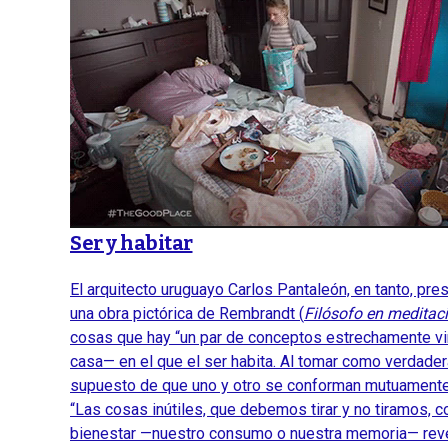
Ser y habitar
El arquitecto uruguayo Carlos Pantaleón, en tanto, pre
una obra pictórica de Rembrandt (
Filósofo en meditac
cosas que hay “un par de conceptos estrechamente vincul
casa— en el que el ser habita. Al tomar como verdader
supuesto de que uno y otro se conforman mutuamente 
“Las cosas inútiles, que debemos tirar y no tiramos,
bienestar —nuestro consumo o nuestra memoria— revel