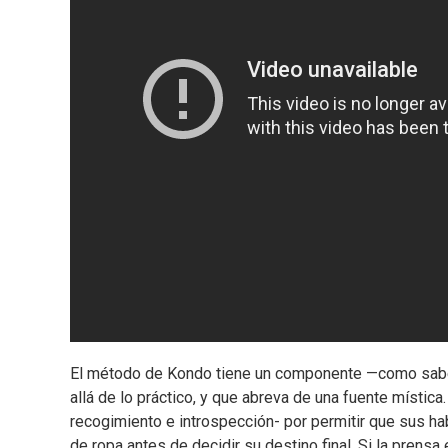
El método de Kondo tiene un componente —como sabe q
allá de lo práctico, y que abreva de una fuente místic
recogimiento e introspección- por permitir que sus ha
de ropa antes de decidir su destino final. Si la prensa