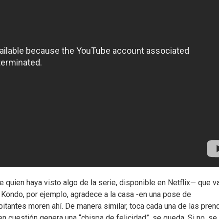
uien haya visto algo de la serie, disponible en Netflix— que 
a. Kondo, por ejemplo, agradece a la casa -en una pose de
bitantes moren ahí. De manera similar, toca cada una de las pren
 en cuestión genera una “chispa de felicidad”, se queda. Si no, se