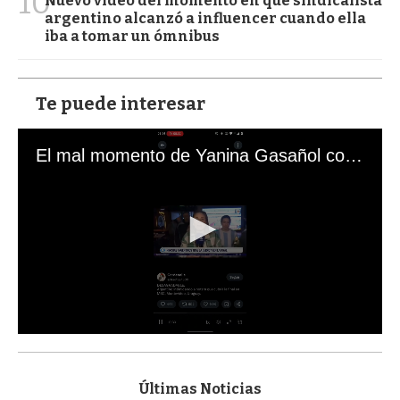
10
Nuevo video del momento en que sindicalista
argentino alcanzó a influencer cuando ella
iba a tomar un ómnibus
Te puede interesar
El mal momento de Yanina Gasañol con un hincha argentino en "Subrayado"
0
s
e
c
Últimas Noticias
o