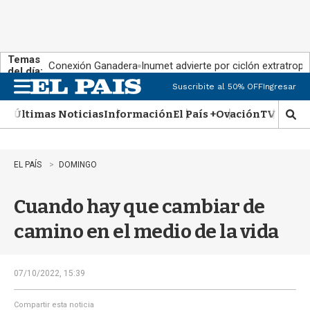
Temas
Conexión Ganadera
Inumet advierte por ciclón extratropi
del día:
Suscribite al 50% OFF
Ingresar
M
e
Últimas Noticias
Información
El País +
Ovación
TV Show
n
M
u
o
s
t
EL PAÍS
DOMINGO
r
a
Cuando hay que cambiar de
r
b
camino en el medio de la vida
�
s
q
u
07/10/2022, 15:39
e
d
Compartir esta noticia