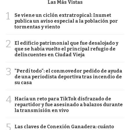
Las Más Vistas
1
Se viene un ciclón extratropical: Inumet
publica un aviso especial a la población por
tormentas y viento
2
El edificio patrimonial que fue desalojado y
que se había vuelto el principal refugio de
delincuentes en Ciudad Vieja
3
"Perdí todo": el conmovedor pedido de ayuda
de una periodista deportiva tras incendio de
su casa
4
Hacía un reto para TikTok disfrazado de
repartidor y fue asesinado a balazos durante
la transmisión en vivo
5
Las claves de Conexión Ganadera: cuánto