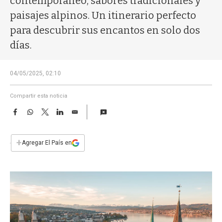
contemporáneo, sabores tradicionales y
a
paisajes alpinos. Un itinerario perfecto
para descubrir sus encantos en solo dos
días.
04/05/2025, 02:10
Compartir esta noticia
F
W
T
L
E
a
h
w
i
m
c
a
i
n
a
e
t
t
k
i
+
Agregar El País en
b
s
t
e
l
o
A
e
d
o
p
r
I
k
p
n