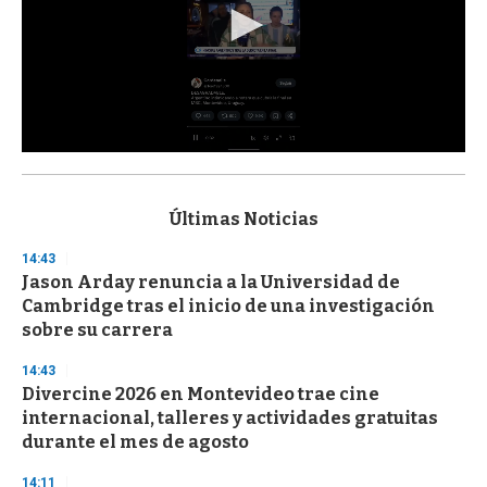
0
s
e
c
Últimas Noticias
o
n
14:43
d
Jason Arday renuncia a la Universidad de
s
o
Cambridge tras el inicio de una investigación
f
sobre su carrera
3
3
s
14:43
e
Divercine 2026 en Montevideo trae cine
c
internacional, talleres y actividades gratuitas
o
n
durante el mes de agosto
d
s
14:11