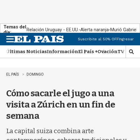
Temas del
Relación Uruguay - EE.UU.
Alerta naranja
Murió Gabriel 
día:
Suscribite al 50% OFF
Ingresar
M
e
Últimas Noticias
Información
El País +
Ovación
TV Show
n
M
u
o
s
t
EL PAÍS
DOMINGO
r
a
Cómo sacarle el jugo a una
r
b
visita a Zúrich en un fin de
�
s
semana
q
u
e
La capital suiza combina arte
d