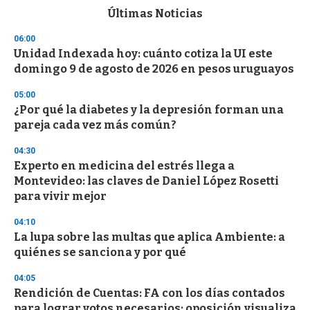
c
Últimas Noticias
o
n
06:00
d
Unidad Indexada hoy: cuánto cotiza la UI este
s
o
domingo 9 de agosto de 2026 en pesos uruguayos
f
3
05:00
3
s
¿Por qué la diabetes y la depresión forman una
e
pareja cada vez más común?
c
o
04:30
n
d
Experto en medicina del estrés llega a
s
Montevideo: las claves de Daniel López Rosetti
para vivir mejor
04:10
La lupa sobre las multas que aplica Ambiente: a
quiénes se sanciona y por qué
04:05
Rendición de Cuentas: FA con los días contados
para lograr votos necesarios; oposición visualiza