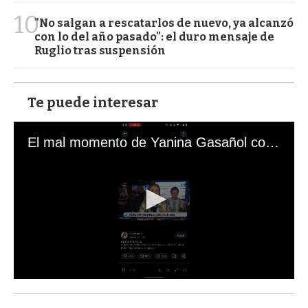
10
"No salgan a rescatarlos de nuevo, ya alcanzó
con lo del año pasado": el duro mensaje de
Ruglio tras suspensión
Te puede interesar
El mal momento de Yanina Gasañol con un hincha argentino en "Subrayado"
0
s
e