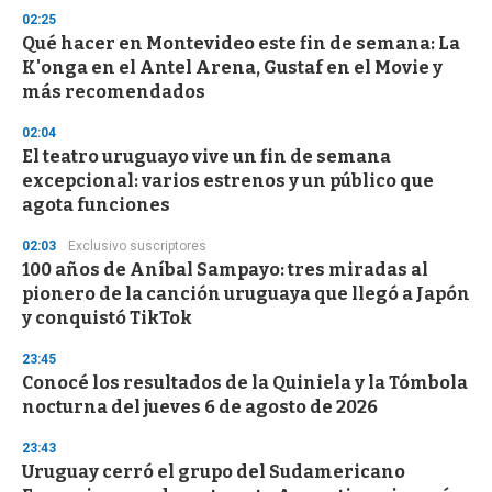
n
02:25
d
Qué hacer en Montevideo este fin de semana: La
s
o
K'onga en el Antel Arena, Gustaf en el Movie y
f
más recomendados
3
3
s
02:04
e
El teatro uruguayo vive un fin de semana
c
excepcional: varios estrenos y un público que
o
n
agota funciones
d
s
02:03
Exclusivo suscriptores
100 años de Aníbal Sampayo: tres miradas al
pionero de la canción uruguaya que llegó a Japón
y conquistó TikTok
23:45
Conocé los resultados de la Quiniela y la Tómbola
nocturna del jueves 6 de agosto de 2026
23:43
Uruguay cerró el grupo del Sudamericano