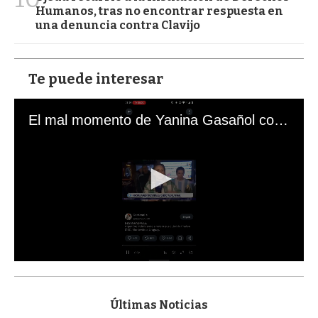
Humanos, tras no encontrar respuesta en
una denuncia contra Clavijo
Te puede interesar
El mal momento de Yanina Gasañol con un hincha argentino en "Subrayado"
0
s
e
c
Últimas Noticias
o