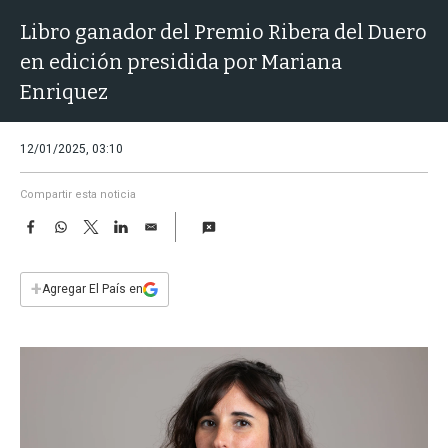
a
Libro ganador del Premio Ribera del Duero
en edición presidida por Mariana
Enriquez
12/01/2025, 03:10
Compartir esta noticia
F
W
T
L
E
a
h
w
i
m
c
a
i
n
a
e
t
t
k
i
+
Agregar El País en
b
s
t
e
l
o
A
e
d
o
p
r
I
k
p
n