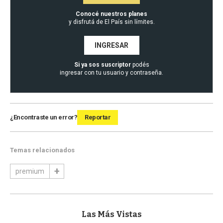
Conocé nuestros planes
y disfrutá de El País sin límites.
INGRESAR
Si ya sos suscriptor
podés
ingresar con tu usuario y contraseña.
¿Encontraste un error?
Reportar
Temas relacionados
premium
Las Más Vistas