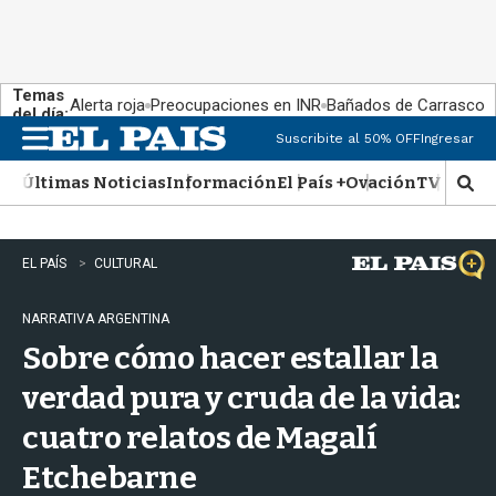
Temas
Alerta roja
Preocupaciones en INR
Bañados de Carrasco
del día:
Suscribite al 50% OFF
Ingresar
M
e
Últimas Noticias
Información
El País +
Ovación
TV Show
n
M
u
o
s
t
EL PAÍS
CULTURAL
r
a
NARRATIVA ARGENTINA
r
b
Sobre cómo hacer estallar la
�
s
verdad pura y cruda de la vida:
q
cuatro relatos de Magalí
u
e
Etchebarne
d