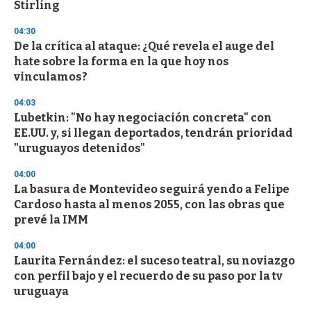
Stirling
3
3
s
04:30
e
De la crítica al ataque: ¿Qué revela el auge del
c
hate sobre la forma en la que hoy nos
o
n
vinculamos?
d
s
04:03
Lubetkin: "No hay negociación concreta" con
EE.UU. y, si llegan deportados, tendrán prioridad
"uruguayos detenidos"
04:00
La basura de Montevideo seguirá yendo a Felipe
Cardoso hasta al menos 2055, con las obras que
prevé la IMM
04:00
Laurita Fernández: el suceso teatral, su noviazgo
con perfil bajo y el recuerdo de su paso por la tv
uruguaya