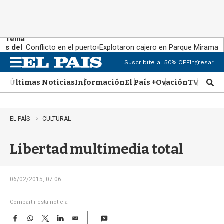
Tema
s del
Conflicto en el puerto
Explotaron cajero en Parque Miramar
día:
Suscribite al 50% OFF
Ingresar
M
e
Últimas Noticias
Información
El País +
Ovación
TV Show
n
M
u
o
s
t
EL PAÍS
CULTURAL
r
a
Libertad multimedia total
r
b
�
s
06/02/2015, 07:06
q
u
Compartir esta noticia
e
F
W
T
L
E
d