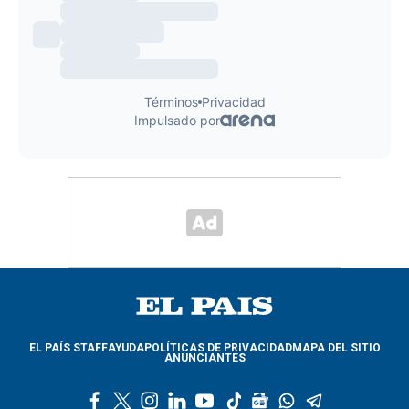
EL PAÍS STAFF
AYUDA
POLÍTICAS DE PRIVACIDAD
MAPA DEL SITIO
ANUNCIANTES
f
t
i
l
y
t
g
w
t