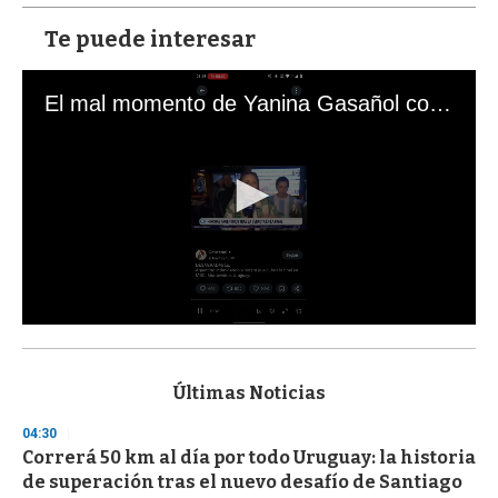
Te puede interesar
El mal momento de Yanina Gasañol con un hincha argentino en "Subrayado"
0
s
e
c
Últimas Noticias
o
n
04:30
d
Correrá 50 km al día por todo Uruguay: la historia
s
o
de superación tras el nuevo desafío de Santiago
f