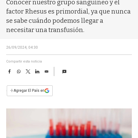
a
Conocer nuestro grupo sanguíneo y el
factor Rhesus es primordial, ya que nunca
se sabe cuándo podemos llegar a
necesitar una transfusión.
26/09/2024, 04:30
Compartir esta noticia
F
W
T
L
E
a
h
w
i
m
c
a
i
n
a
e
t
t
k
i
+
Agregar El País en
b
s
t
e
l
o
A
e
d
o
p
r
I
k
p
n