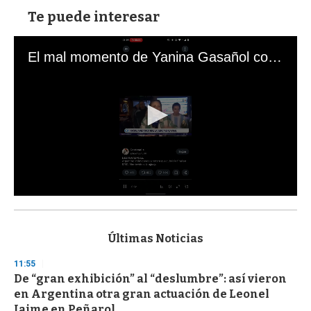
Te puede interesar
El mal momento de Yanina Gasañol con un hincha argentino en "Subrayado"
0
s
e
c
Últimas Noticias
o
n
11:55
d
De “gran exhibición” al “deslumbre”: así vieron
s
o
en Argentina otra gran actuación de Leonel
f
Jaime en Peñarol