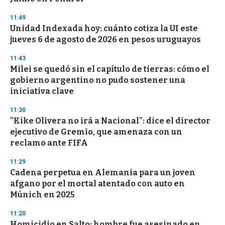
3
3
s
11:49
e
Unidad Indexada hoy: cuánto cotiza la UI este
c
jueves 6 de agosto de 2026 en pesos uruguayos
o
n
d
11:43
s
Milei se quedó sin el capítulo de tierras: cómo el
gobierno argentino no pudo sostener una
iniciativa clave
11:30
"Kike Olivera no irá a Nacional": dice el director
ejecutivo de Gremio, que amenaza con un
reclamo ante FIFA
11:29
Cadena perpetua en Alemania para un joven
afgano por el mortal atentado con auto en
Múnich en 2025
11:20
Homicidio en Salto: hombre fue asesinado en