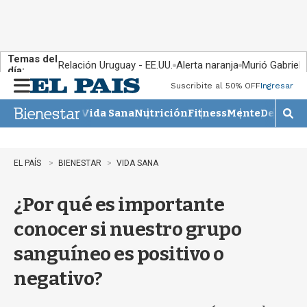
Temas del
Relación Uruguay - EE.UU.
Alerta naranja
Murió Gabriel 
día:
Suscribite al 50% OFF
Ingresar
M
e
Vida Sana
Nutrición
Fitness
Mente
Descans
n
M
u
o
s
t
EL PAÍS
BIENESTAR
VIDA SANA
r
a
¿Por qué es importante
r
b
conocer si nuestro grupo
�
s
sanguíneo es positivo o
q
u
negativo?
e
d