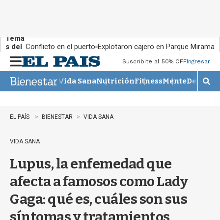
Tema
s del
Conflicto en el puerto
Explotaron cajero en Parque Miramar
día:
Suscribite al 50% OFF
Ingresar
M
e
Vida Sana
Nutrición
Fitness
Mente
Descans
n
M
u
o
s
t
EL PAÍS
BIENESTAR
VIDA SANA
r
a
VIDA SANA
r
b
Lupus, la enfemedad que
�
s
afecta a famosos como Lady
q
u
Gaga: qué es, cuáles son sus
e
d
síntomas y tratamientos