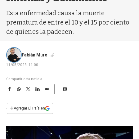
a
Esta enfermedad causa la muerte
prematura de entre el 10 y el 15 por ciento
de quienes la padecen.
Fabián Muro
11/05/2023, 11:00
Compartir esta noticia
F
W
T
L
E
a
h
w
i
m
c
a
i
n
a
e
t
t
k
i
+
Agregar El País en
b
s
t
e
l
o
A
e
d
o
p
r
I
k
p
n