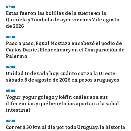
3
s
07:00
e
Estas fueron las bolillas de la suerte en la
c
Quiniela y Tómbola de ayer viernes 7 de agosto
o
n
de 2026
d
s
06:38
Paso a paso, Equal Mostaza encabezó el podio de
Carlos Daniel Etchechoury en el Comparación de
Palermo
06:00
Unidad Indexada hoy: cuánto cotiza la UI este
sábado 8 de agosto de 2026 en pesos uruguayos
05:00
Yogur, yogur griego y kéfir: cuáles son sus
diferencias y qué beneficios aportan a la salud
intestinal
04:30
Correrá 50 km al día por todo Uruguay: la historia