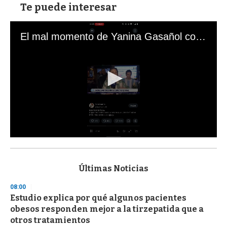
Te puede interesar
El mal momento de Yanina Gasañol con un hincha argentino en "Subrayado"
0
s
e
c
Últimas Noticias
o
n
08:00
d
Estudio explica por qué algunos pacientes
s
o
obesos responden mejor a la tirzepatida que a
f
otros tratamientos
3