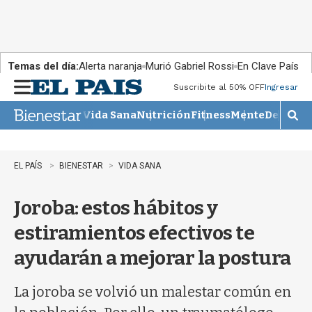
Temas del día:
Alerta naranja
Murió Gabriel Rossi
En Clave País
Suscribite al 50% OFF
Ingresar
M
e
Vida Sana
Nutrición
Fitness
Mente
Descans
n
M
u
o
s
t
EL PAÍS
BIENESTAR
VIDA SANA
r
a
Joroba: estos hábitos y
r
b
estiramientos efectivos te
�
s
ayudarán a mejorar la postura
q
u
e
La joroba se volvió un malestar común en
d