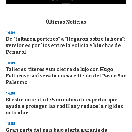
0
s
e
c
Últimas Noticias
o
n
16:09
d
De "faltaron porteros" a "llegaron sobre la hora":
s
o
versiones por líos entre la Policía e hinchas de
f
Peñarol
3
3
s
16:09
e
Talleres, títeres y un cierre de lujo con Hugo
c
Fattoruso: así será la nueva edición del Paseo Sur
o
n
Palermo
d
s
16:00
El estiramiento de 5 minutos al despertar que
ayuda a proteger las rodillas y reduce la rigidez
articular
15:55
Gran parte del país bajo alerta naranja de