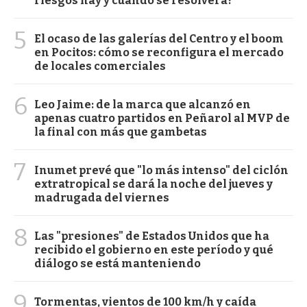
riesgos hay y cuándo se resolverá?
5
El ocaso de las galerías del Centro y el boom
en Pocitos: cómo se reconfigura el mercado
de locales comerciales
6
Leo Jaime: de la marca que alcanzó en
apenas cuatro partidos en Peñarol al MVP de
la final con más que gambetas
7
Inumet prevé que "lo más intenso" del ciclón
extratropical se dará la noche del jueves y
madrugada del viernes
8
Las "presiones" de Estados Unidos que ha
recibido el gobierno en este período y qué
diálogo se está manteniendo
9
Tormentas, vientos de 100 km/h y caída