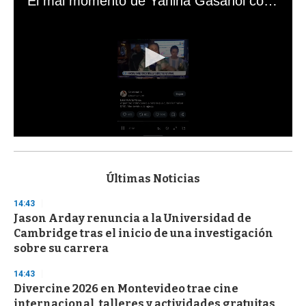
El mal momento de Yanina Gasañol con un hincha argentino en "Subrayado"
0
s
e
c
Últimas Noticias
o
n
14:43
d
Jason Arday renuncia a la Universidad de
s
o
Cambridge tras el inicio de una investigación
f
sobre su carrera
3
3
s
14:43
e
Divercine 2026 en Montevideo trae cine
c
internacional, talleres y actividades gratuitas
o