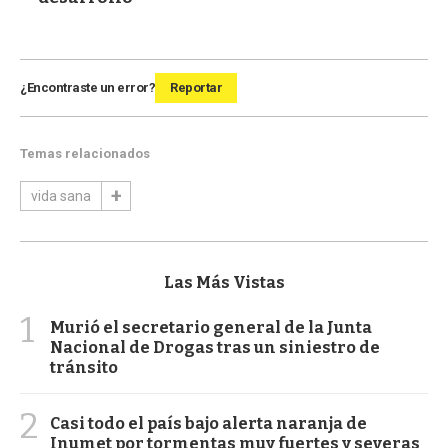
¿Encontraste un error?
Reportar
Temas relacionados
vida sana
Las Más Vistas
1
Murió el secretario general de la Junta
Nacional de Drogas tras un siniestro de
tránsito
2
Casi todo el país bajo alerta naranja de
Inumet por tormentas muy fuertes y severas