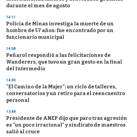
n
durante el mes de agosto
d
s
14:11
Policía de Minas investiga la muerte de un
hombre de 57 años: fue encontrado por un
funcionario municipal
14:08
Peñarol respondió a las felicitaciones de
Wanderers, que tuvo un gran gesto en la final
del Intermedio
14:00
"El Camino de la Mujer": un ciclo de talleres,
conversatorios y un retiro para el reencuentro
personal
13:48
Presidente de ANEP dijo que paro tras agresión
es "un poco irracional" y sindicato de maestros
salió al cruce