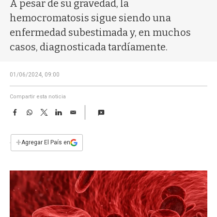
a
A pesar de su gravedad, la
hemocromatosis sigue siendo una
enfermedad subestimada y, en muchos
casos, diagnosticada tardíamente.
01/06/2024, 09:00
Compartir esta noticia
F
W
T
L
E
a
h
w
i
m
c
a
i
n
a
e
t
t
k
i
+
Agregar El País en
b
s
t
e
l
o
A
e
d
o
p
r
I
k
p
n