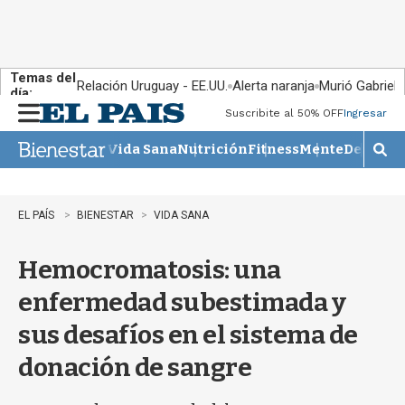
Temas del
Relación Uruguay - EE.UU.
Alerta naranja
Murió Gabriel 
día:
Suscribite al 50% OFF
Ingresar
M
e
Vida Sana
Nutrición
Fitness
Mente
Descans
n
M
u
o
s
t
EL PAÍS
BIENESTAR
VIDA SANA
r
a
Hemocromatosis: una
r
b
enfermedad subestimada y
�
s
sus desafíos en el sistema de
q
u
donación de sangre
e
d