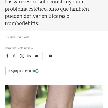
a
Las várices no sólo constituyen un
problema estético, sino que también
pueden derivar en úlceras o
tromboflebitis.
30/06/2024, 14:00
Compartir esta noticia
F
W
T
L
E
a
h
w
i
m
c
a
i
n
a
e
t
t
k
i
+
Agregar El País en
b
s
t
e
l
o
A
e
d
o
p
r
I
k
p
n