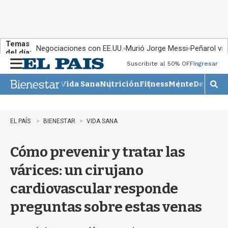
Temas
Negociaciones con EE.UU.
Murió Jorge Messi
Peñarol vs
del día:
Suscribite al 50% OFF
Ingresar
M
e
Vida Sana
Nutrición
Fitness
Mente
Descans
n
M
u
o
s
t
EL PAÍS
BIENESTAR
VIDA SANA
r
a
Cómo prevenir y tratar las
r
b
várices: un cirujano
�
s
cardiovascular responde
q
u
preguntas sobre estas venas
e
d