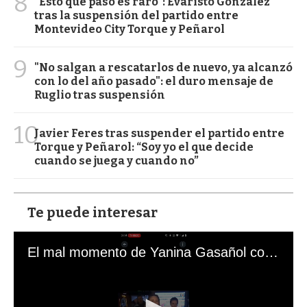
8
“Esto que pasó es raro”: Evaristo González
tras la suspensión del partido entre
Montevideo City Torque y Peñarol
9
"No salgan a rescatarlos de nuevo, ya alcanzó
con lo del año pasado": el duro mensaje de
Ruglio tras suspensión
10
Javier Feres tras suspender el partido entre
Torque y Peñarol: “Soy yo el que decide
cuando se juega y cuando no”
Te puede interesar
El mal momento de Yanina Gasañol con un hincha argentino en "Subrayado"