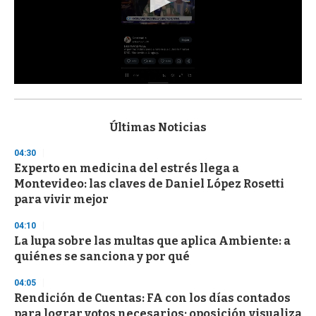
0
s
e
c
Últimas Noticias
o
n
04:30
d
Experto en medicina del estrés llega a
s
o
Montevideo: las claves de Daniel López Rosetti
f
para vivir mejor
3
3
s
04:10
e
La lupa sobre las multas que aplica Ambiente: a
c
quiénes se sanciona y por qué
o
n
d
04:05
s
Rendición de Cuentas: FA con los días contados
para lograr votos necesarios; oposición visualiza