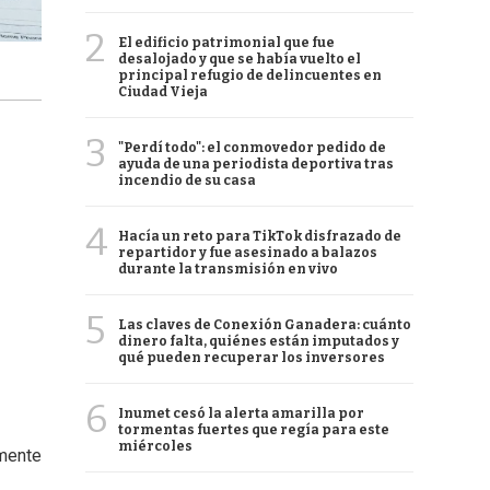
2
El edificio patrimonial que fue
desalojado y que se había vuelto el
principal refugio de delincuentes en
Ciudad Vieja
3
"Perdí todo": el conmovedor pedido de
ayuda de una periodista deportiva tras
incendio de su casa
4
Hacía un reto para TikTok disfrazado de
repartidor y fue asesinado a balazos
durante la transmisión en vivo
5
Las claves de Conexión Ganadera: cuánto
dinero falta, quiénes están imputados y
qué pueden recuperar los inversores
6
Inumet cesó la alerta amarilla por
tormentas fuertes que regía para este
miércoles
emente