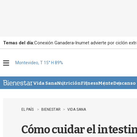
Temas del día:
Conexión Ganadera
Inumet advierte por ciclón extr
Montevideo, T 15° H 89%
M
e
n
u
Vida Sana
Nutrición
Fitness
Mente
Descanso
EL PAÍS
BIENESTAR
VIDA SANA
Cómo cuidar el intestin