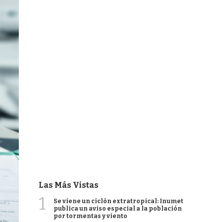
Las Más Vistas
1
Se viene un ciclón extratropical: Inumet
publica un aviso especial a la población
por tormentas y viento