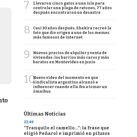
7
Llevaron cinco gatos a una isla para
controlar una plaga de ratones, 77 años
después encontraron un desastre
8
Casi 30 años después, Shakira recreó la
foto que dio origen a uno de los memes
más famosos de internet
9
Nuevos precios de alquiler y venta de
viviendas: los barrios más caros y más
baratos en Montevideo en junio
10
Nuevo video del momento en que
sindicalista argentino alcanzó a
influencer cuando ella iba a tomar un
ómnibus
nto
Últimas Noticias
22:49
"Tranquilo el camello...": la frase que
eligió Peñarol e imprimió en pilusos