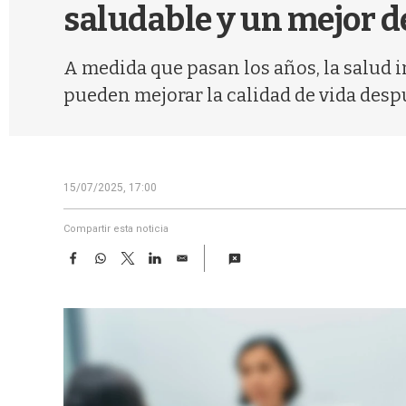
saludable y un mejor 
A medida que pasan los años, la salud in
pueden mejorar la calidad de vida despu
15/07/2025, 17:00
Compartir esta noticia
F
W
T
L
E
a
h
w
i
m
c
a
i
n
a
e
t
t
k
i
b
s
t
e
l
o
A
e
d
o
p
r
I
k
p
n