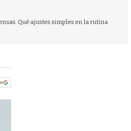
s
q
u
e
fensas. Qué ajustes simples en la rutina
d
a
 en