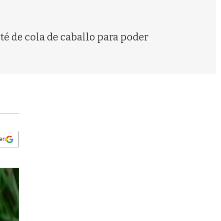
s
q
u
e
 té de cola de caballo para poder
d
a
 en