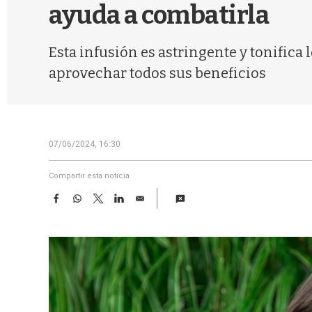
ayuda a combatirla
Esta infusión es astringente y tonifica 
aprovechar todos sus beneficios
07/06/2024, 16:30
Compartir esta noticia
F
W
T
L
E
a
h
w
i
m
c
a
i
n
a
e
t
t
k
i
b
s
t
e
l
o
A
e
d
o
p
r
I
k
p
n