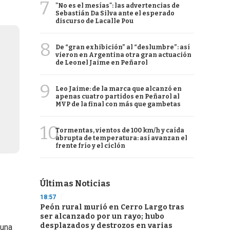
7
"No es el mesías": las advertencias de
Sebastián Da Silva ante el esperado
discurso de Lacalle Pou
8
De “gran exhibición” al “deslumbre”: así
vieron en Argentina otra gran actuación
de Leonel Jaime en Peñarol
9
Leo Jaime: de la marca que alcanzó en
apenas cuatro partidos en Peñarol al
MVP de la final con más que gambetas
10
Tormentas, vientos de 100 km/h y caída
abrupta de temperatura: así avanzan el
frente frío y el ciclón
Últimas Noticias
18:57
Peón rural murió en Cerro Largo tras
ser alcanzado por un rayo; hubo
desplazados y destrozos en varias
 una