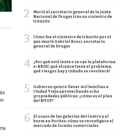
2
Murió el secretario general de la Junta
Nacional de Drogas tras un siniestro de
tránsito
3
Cómo fue el siniestro de tránsito por el
que murió Gabriel Rossi, secretario
general de Drogas
4
¿Por qué está lenta o se cae la plataforma
e-BROU, qué alcance tiene el problema,
qué riesgos hay y cuándo se resolverá?
5
Gobierno quiere llevar mil familias a
Ciudad Vieja aprovechando ocho
más
propiedades públicas: ¿cómo es el plan
en.
del MVOT?
6
El ocaso de las galerías del Centro y el
boom en Pocitos: cómo se reconfigura el
mercado de locales comerciales
rte.