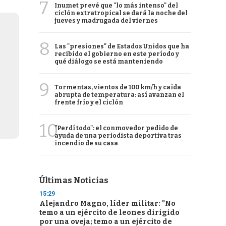
7
Inumet prevé que "lo más intenso" del
ciclón extratropical se dará la noche del
jueves y madrugada del viernes
8
Las "presiones" de Estados Unidos que ha
recibido el gobierno en este período y
qué diálogo se está manteniendo
9
Tormentas, vientos de 100 km/h y caída
abrupta de temperatura: así avanzan el
frente frío y el ciclón
10
"Perdí todo": el conmovedor pedido de
ayuda de una periodista deportiva tras
incendio de su casa
Últimas Noticias
15:29
Alejandro Magno, líder militar: "No
temo a un ejército de leones dirigido
por una oveja; temo a un ejército de