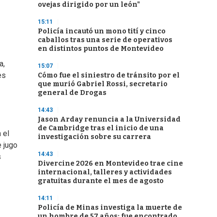
ovejas dirigido por un león"
15:11
Policía incautó un mono tití y cinco
caballos tras una serie de operativos
en distintos puntos de Montevideo
a,
15:07
es
Cómo fue el siniestro de tránsito por el
que murió Gabriel Rossi, secretario
general de Drogas
14:43
Jason Arday renuncia a la Universidad
de Cambridge tras el inicio de una
 el
investigación sobre su carrera
e jugo
14:43
s
Divercine 2026 en Montevideo trae cine
internacional, talleres y actividades
gratuitas durante el mes de agosto
14:11
Policía de Minas investiga la muerte de
un hombre de 57 años: fue encontrado