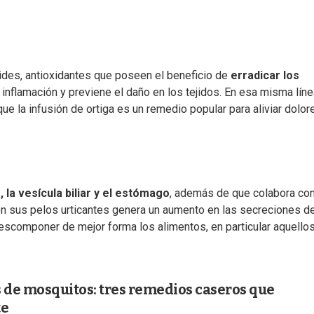
oides, antioxidantes que poseen el beneficio de
erradicar los
a inflamación y previene el daño en los tejidos. En esa misma líne
ue la infusión de ortiga es un remedio popular para aliviar dolor
la vesícula biliar y el estómago
, además de que colabora con
en sus pelos urticantes genera un aumento en las secreciones d
 descomponer de mejor forma los alimentos, en particular aquello
s de mosquitos: tres remedios caseros que
te