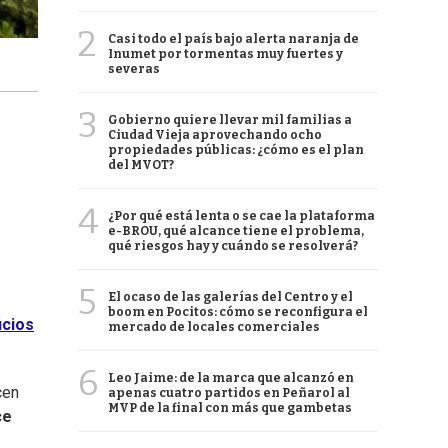
2
Casi todo el país bajo alerta naranja de
Inumet por tormentas muy fuertes y
severas
3
Gobierno quiere llevar mil familias a
Ciudad Vieja aprovechando ocho
propiedades públicas: ¿cómo es el plan
del MVOT?
4
¿Por qué está lenta o se cae la plataforma
e-BROU, qué alcance tiene el problema,
qué riesgos hay y cuándo se resolverá?
5
El ocaso de las galerías del Centro y el
boom en Pocitos: cómo se reconfigura el
icios
mercado de locales comerciales
6
Leo Jaime: de la marca que alcanzó en
cen
apenas cuatro partidos en Peñarol al
MVP de la final con más que gambetas
ce