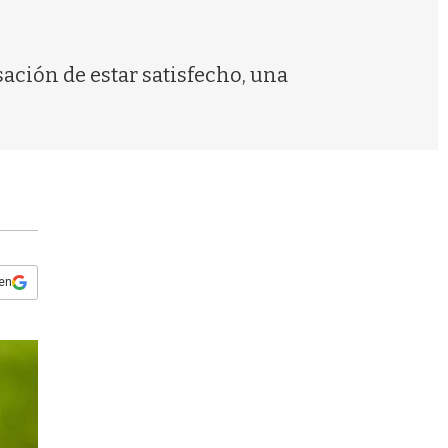
s
q
u
e
ación de estar satisfecho, una
d
a
 en