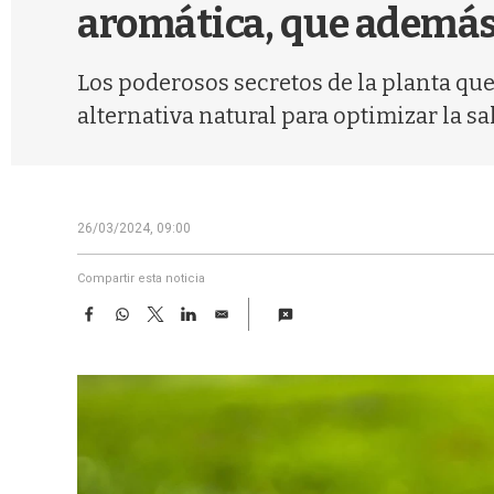
aromática, que además
Los poderosos secretos de la planta que
alternativa natural para optimizar la sa
26/03/2024, 09:00
Compartir esta noticia
F
W
T
L
E
a
h
w
i
m
c
a
i
n
a
e
t
t
k
i
b
s
t
e
l
o
A
e
d
o
p
r
I
k
p
n