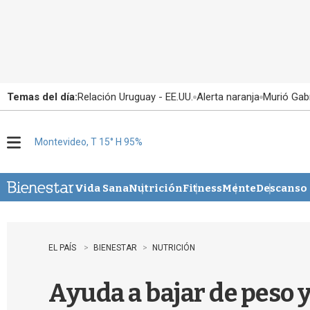
Temas del día:
Relación Uruguay - EE.UU.
Alerta naranja
Murió Gabr
Montevideo, T 15° H 95%
M
e
n
u
Vida Sana
Nutrición
Fitness
Mente
Descanso
EL PAÍS
BIENESTAR
NUTRICIÓN
Ayuda a bajar de peso y