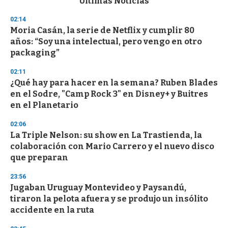
Últimas Noticias
o
n
02:14
d
Moria Casán, la serie de Netflix y cumplir 80
s
o
años: “Soy una intelectual, pero vengo en otro
f
packaging”
3
3
s
02:11
e
¿Qué hay para hacer en la semana? Ruben Blades
c
en el Sodre, "Camp Rock 3" en Disney+ y Buitres
o
n
en el Planetario
d
s
02:06
La Triple Nelson: su show en La Trastienda, la
colaboración con Mario Carrero y el nuevo disco
que preparan
23:56
Jugaban Uruguay Montevideo y Paysandú,
tiraron la pelota afuera y se produjo un insólito
accidente en la ruta