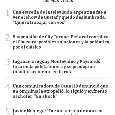
Las Más Vistas
1
Una estrella de la televisión argentina fue a
ver el show de Gustaf y quedó deslumbrada:
"Quiero trabajar con vos"
2
Suspensión de City Torque-Peñarol complica
el Clausura: posibles soluciones y la polémica
por el clásico
3
Jugaban Uruguay Montevideo y Paysandú,
tiraron la pelota afuera y se produjo un
insólito accidente en la ruta
4
Una comunicadora de Canal 10 denunció que
un ómnibus la atropelló, lo siguió y enfrentó
al chofer: "En shock"
5
Javier Nóblega: "Fue un hackeo de una red