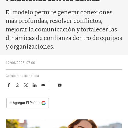
a
El modelo permite generar conexiones
más profundas, resolver conflictos,
mejorar la comunicación y fortalecer las
dinámicas de confianza dentro de equipos
y organizaciones.
12/06/2025, 07:00
Compartir esta noticia
F
W
T
L
E
a
h
w
i
m
c
a
i
n
a
e
t
t
k
i
+
Agregar El País en
b
s
t
e
l
o
A
e
d
o
p
r
I
k
p
n