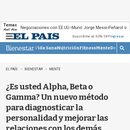
Temas
Negociaciones con EE.UU.
Murió Jorge Messi
Peñarol vs
del día:
Suscribite al 50% OFF
Ingresar
M
e
Vida Sana
Nutrición
Fitness
Mente
Descans
n
M
u
o
s
t
EL PAÍS
BIENESTAR
MENTE
r
a
¿Es usted Alpha, Beta o
r
b
Gamma? Un nuevo método
�
s
para diagnosticar la
q
u
personalidad y mejorar las
e
d
relaciones con los demás