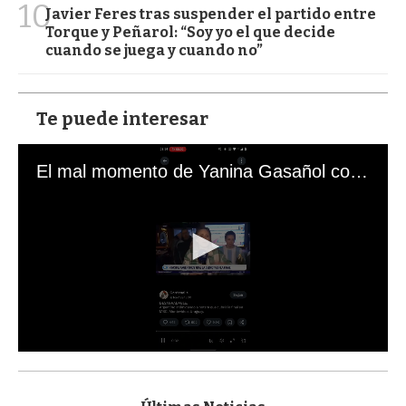
10
Javier Feres tras suspender el partido entre
Torque y Peñarol: “Soy yo el que decide
cuando se juega y cuando no”
Te puede interesar
El mal momento de Yanina Gasañol con un hincha argentino en "Subrayado"
0
s
e
c