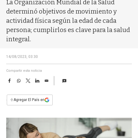
a
La Organización Mundial de la Salud
determinó objetivos de movimiento y
actividad física según la edad de cada
persona; cumplirlos es clave para la salud
integral.
14/08/2023, 03:30
Compartir esta noticia
F
W
T
L
E
a
h
w
i
m
c
a
i
n
a
e
t
t
k
i
+
Agregar El País en
b
s
t
e
l
o
A
e
d
o
p
r
I
k
p
n