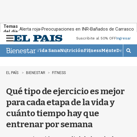
Temas
Alerta roja
Preocupaciones en INR
Bañados de Carrasco
del día:
Suscribite al 50% OFF
Ingresar
M
e
Vida Sana
Nutrición
Fitness
Mente
Descans
n
M
u
o
s
t
EL PAÍS
BIENESTAR
FITNESS
r
a
Qué tipo de ejercicio es mejor
r
b
para cada etapa de la vida y
�
s
cuánto tiempo hay que
q
u
entrenar por semana
e
d