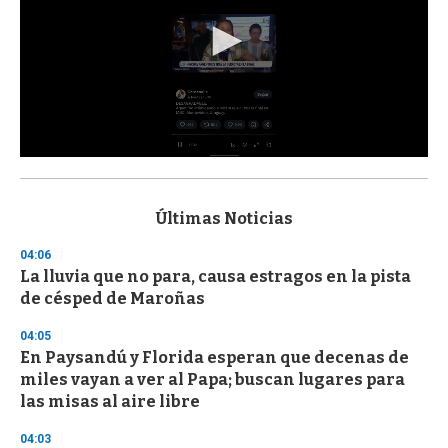
0
s
e
c
Últimas Noticias
o
n
04:06
d
La lluvia que no para, causa estragos en la pista
s
o
de césped de Maroñas
f
3
04:05
3
s
En Paysandú y Florida esperan que decenas de
e
miles vayan a ver al Papa; buscan lugares para
c
las misas al aire libre
o
n
d
04:03