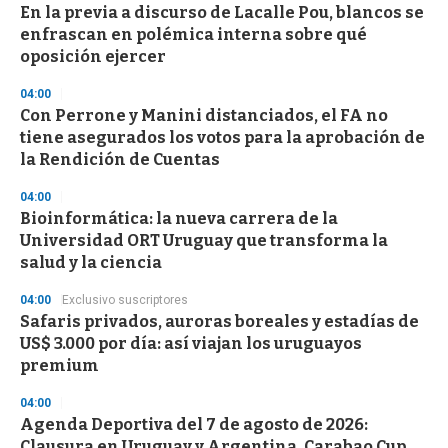
s
En la previa a discurso de Lacalle Pou, blancos se
enfrascan en polémica interna sobre qué
oposición ejercer
04:00
Con Perrone y Manini distanciados, el FA no
tiene asegurados los votos para la aprobación de
la Rendición de Cuentas
04:00
Bioinformática: la nueva carrera de la
Universidad ORT Uruguay que transforma la
salud y la ciencia
04:00
Exclusivo suscriptores
Safaris privados, auroras boreales y estadías de
US$ 3.000 por día: así viajan los uruguayos
premium
04:00
Agenda Deportiva del 7 de agosto de 2026:
Clausura en Uruguay y Argentina, Carabao Cup