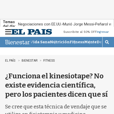
Temas
Negociaciones con EE.UU.
Murió Jorge Messi
Peñarol vs
del día:
Suscribite al 50% OFF
Ingresar
M
e
Vida Sana
Nutrición
Fitness
Mente
Descans
n
M
u
o
s
t
EL PAÍS
BIENESTAR
FITNESS
r
a
¿Funciona el kinesiotape? No
r
b
existe evidencia científica,
�
s
pero los pacientes dicen que sí
q
u
e
Se cree que esta técnica de vendaje que se
d