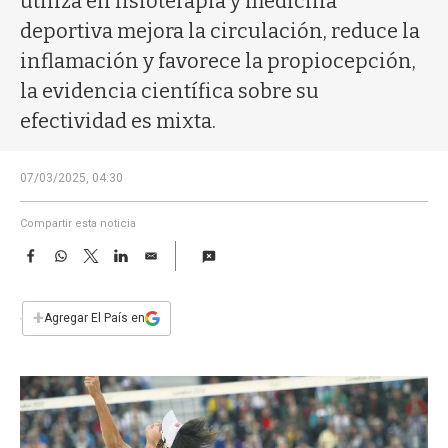
utiliza en fisioterapia y medicina
a
deportiva mejora la circulación, reduce la
inflamación y favorece la propiocepción,
la evidencia científica sobre su
efectividad es mixta.
07/03/2025, 04:30
Compartir esta noticia
F
W
T
L
E
a
h
w
i
m
c
a
i
n
a
e
t
t
k
i
+
Agregar El País en
b
s
t
e
l
o
A
e
d
o
p
r
I
k
p
n