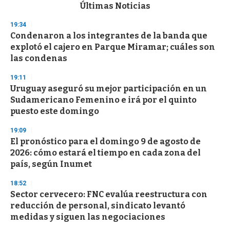
c
Últimas Noticias
o
n
19:34
d
Condenaron a los integrantes de la banda que
s
o
explotó el cajero en Parque Miramar; cuáles son
f
las condenas
3
3
s
19:11
e
Uruguay aseguró su mejor participación en un
c
Sudamericano Femenino e irá por el quinto
o
n
puesto este domingo
d
s
19:09
El pronóstico para el domingo 9 de agosto de
2026: cómo estará el tiempo en cada zona del
país, según Inumet
18:52
Sector cervecero: FNC evalúa reestructura con
reducción de personal, sindicato levantó
medidas y siguen las negociaciones