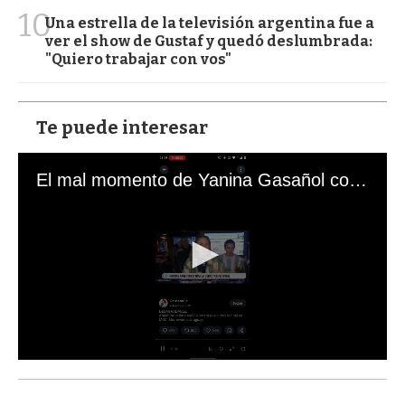
10
Una estrella de la televisión argentina fue a
ver el show de Gustaf y quedó deslumbrada:
"Quiero trabajar con vos"
Te puede interesar
El mal momento de Yanina Gasañol con un hincha argentino en "Subrayado"
0
s
e