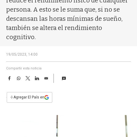
reduce el rendimiento físico de cualquier
a
persona. A esto se le suma que, si no se
descansan las horas mínimas de sueño,
también se altera el rendimiento
cognitivo.
19/05/2023, 14:00
Compartir esta noticia
F
W
T
L
E
a
h
w
i
m
c
a
i
n
a
e
t
t
k
i
+
Agregar El País en
b
s
t
e
l
o
A
e
d
o
p
r
I
k
p
n