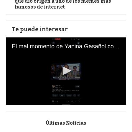
que dio origen a uno de los memes más
famosos de internet
Te puede interesar
El mal momento de Yanina Gasañol con un hincha argentino en "Subrayado"
0
s
e
c
Últimas Noticias
o
n