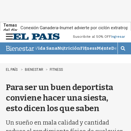
Temas
Conexión Ganadera
Inumet advierte por ciclón extratropi
del día:
Suscribite al 50% OFF
Ingresar
M
e
Vida Sana
Nutrición
Fitness
Mente
Descans
n
M
u
o
s
t
EL PAÍS
BIENESTAR
FITNESS
r
a
Para ser un buen deportista
r
b
conviene hacer una siesta,
�
s
esto dicen los que saben
q
u
e
Un sueño en mala calidad y cantidad
d