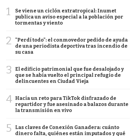
1
Se viene un ciclón extratropical: Inumet
publica un aviso especial a la población por
tormentas y viento
2
"Perdí todo": el conmovedor pedido de ayuda
de una periodista deportiva tras incendio de
su casa
3
El edificio patrimonial que fue desalojado y
que se había vuelto el principal refugio de
delincuentes en Ciudad Vieja
4
Hacía un reto para TikTok disfrazado de
repartidor y fue asesinado a balazos durante
la transmisión en vivo
5
Las claves de Conexión Ganadera: cuánto
dinero falta, quiénes están imputados y qué