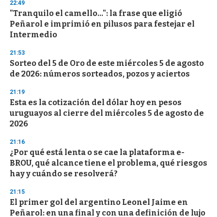
22:49
d
"Tranquilo el camello...": la frase que eligió
s
o
Peñarol e imprimió en pilusos para festejar el
f
Intermedio
3
3
s
21:53
e
Sorteo del 5 de Oro de este miércoles 5 de agosto
c
de 2026: números sorteados, pozos y aciertos
o
n
d
21:19
s
Esta es la cotización del dólar hoy en pesos
uruguayos al cierre del miércoles 5 de agosto de
2026
21:16
¿Por qué está lenta o se cae la plataforma e-
BROU, qué alcance tiene el problema, qué riesgos
hay y cuándo se resolverá?
21:15
El primer gol del argentino Leonel Jaime en
Peñarol: en una final y con una definición de lujo