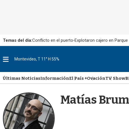
Temas del día:
Conflicto en el puerto
Explotaron cajero en Parque
M
Montevideo, T 11° H 55%
e
n
u
Últimas Noticias
Información
El País +
Ovación
TV Show
B
Matías Bru