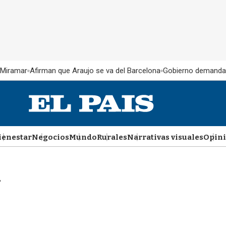
 Miramar
Afirman que Araujo se va del Barcelona
Gobierno demanda
ienestar
Negocios
Mundo
Rurales
Narrativas visuales
Opin
m