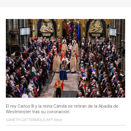
a
e
t
t
k
i
b
s
t
e
l
o
A
e
d
o
p
r
I
k
p
n
El rey Carlos III y la reina Camila se retiran de la Abadía de
Westminster tras su coronación.
GARETH CATTERMOLE/AFP fotos