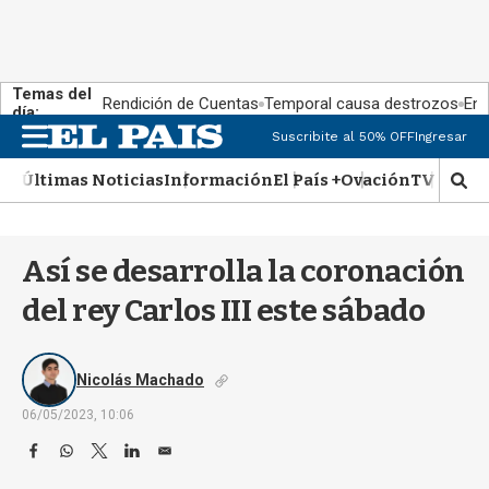
Temas del
Rendición de Cuentas
Temporal causa destrozos
En 
día:
M
Suscribite al 50% OFF
Ingresar
e
n
Últimas Noticias
Información
El País +
Ovación
TV Show
M
u
o
s
t
Así se desarrolla la coronación
r
a
del rey Carlos III este sábado
r
b
�
Nicolás Machado
s
q
06/05/2023, 10:06
u
F
W
T
L
E
e
a
h
w
i
m
d
c
a
i
n
a