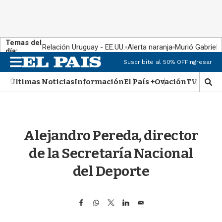
Temas del
Relación Uruguay - EE.UU.
Alerta naranja
Murió Gabriel 
día:
M
Suscribite al 50% OFF
Ingresar
e
n
Últimas Noticias
Información
El País +
Ovación
TV Show
M
u
o
s
t
r
Alejandro Pereda, director
a
r
de la Secretaría Nacional
b
�
del Deporte
s
q
u
F
W
T
L
E
e
a
h
w
i
m
d
c
a
i
n
a