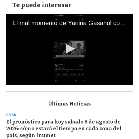
Te puede interesar
El mal momento de Yanina Gasañol con un hincha argentino en "Subrayado"
0
s
e
c
Últimas Noticias
o
n
08:56
d
El pronóstico para hoy sabado 8 de agosto de
s
o
2026: cómo estará el tiempo en cada zona del
f
país, según Inumet
3