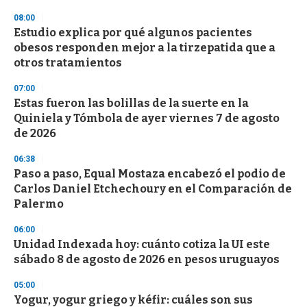
3
s
08:00
e
Estudio explica por qué algunos pacientes
c
obesos responden mejor a la tirzepatida que a
o
n
otros tratamientos
d
s
07:00
Estas fueron las bolillas de la suerte en la
Quiniela y Tómbola de ayer viernes 7 de agosto
de 2026
06:38
Paso a paso, Equal Mostaza encabezó el podio de
Carlos Daniel Etchechoury en el Comparación de
Palermo
06:00
Unidad Indexada hoy: cuánto cotiza la UI este
sábado 8 de agosto de 2026 en pesos uruguayos
05:00
Yogur, yogur griego y kéfir: cuáles son sus