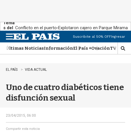
Tema
s del
Conflicto en el puerto
Explotaron cajero en Parque Miramar
día:
Suscribite al 50% OFF
Ingresar
M
e
Últimas Noticias
Información
El País +
Ovación
TV Show
n
M
u
o
s
t
EL PAÍS
VIDA ACTUAL
r
a
Uno de cuatro diabéticos tiene
r
b
disfunción sexual
�
s
q
u
23/04/2015, 06:00
e
d
Compartir esta noticia