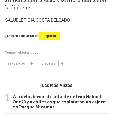
aumenta con la edad y se incrementa con
la diabetes.
SALUD
LETICIA COSTA DELGADO
¿Encontraste un error?
Reportar
Temas relacionados
sexualidad
diabetes
Las Más Vistas
1
Así detuvieron al cantante de trap Nahuel
One23 y a chilenos que explotaron un cajero
en Parque Miramar