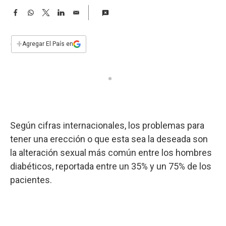
a
F
W
T
L
E
a
h
w
i
m
c
a
i
n
a
e
t
t
k
i
+
Agregar El País en
b
s
t
e
l
o
A
e
d
o
p
r
I
k
p
n
Según cifras internacionales, los problemas para
tener una erección o que esta sea la deseada son
la alteración sexual más común entre los hombres
diabéticos, reportada entre un 35% y un 75% de los
pacientes.