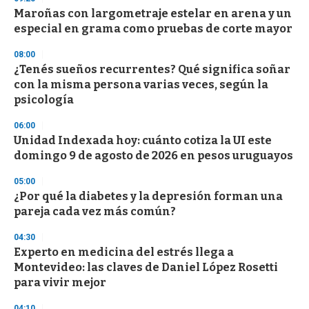
d
Maroñas con largometraje estelar en arena y un
s
o
especial en grama como pruebas de corte mayor
f
3
08:00
3
s
¿Tenés sueños recurrentes? Qué significa soñar
e
con la misma persona varias veces, según la
c
psicología
o
n
d
06:00
s
Unidad Indexada hoy: cuánto cotiza la UI este
domingo 9 de agosto de 2026 en pesos uruguayos
05:00
¿Por qué la diabetes y la depresión forman una
pareja cada vez más común?
04:30
Experto en medicina del estrés llega a
Montevideo: las claves de Daniel López Rosetti
para vivir mejor
04:10