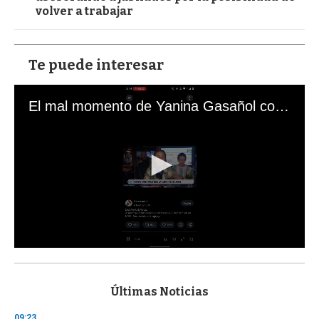
volver a trabajar
Te puede interesar
El mal momento de Yanina Gasañol con un hincha argentino en "Subrayado"
0
s
e
c
Últimas Noticias
o
n
09:23