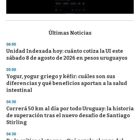
0
s
e
c
Últimas Noticias
o
n
06:00
d
Unidad Indexada hoy: cuánto cotiza la UI este
s
o
sábado 8 de agosto de 2026 en pesos uruguayos
f
3
05:00
3
s
Yogur, yogur griego y kéfir: cuáles son sus
e
diferencias y qué beneficios aportan a la salud
c
intestinal
o
n
d
04:30
s
Correrá 50 km al día por todo Uruguay: la historia
de superación tras el nuevo desafío de Santiago
Stirling
04:30