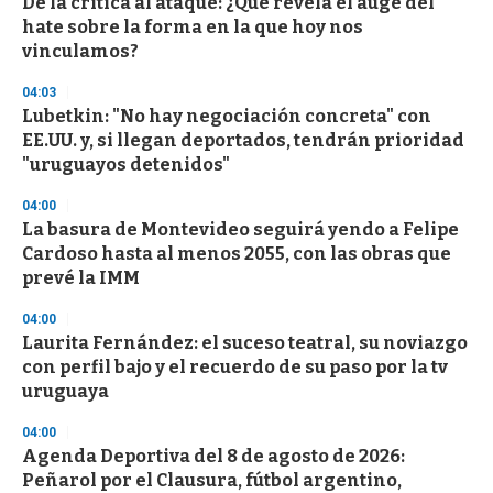
De la crítica al ataque: ¿Qué revela el auge del
hate sobre la forma en la que hoy nos
vinculamos?
04:03
Lubetkin: "No hay negociación concreta" con
EE.UU. y, si llegan deportados, tendrán prioridad
"uruguayos detenidos"
04:00
La basura de Montevideo seguirá yendo a Felipe
Cardoso hasta al menos 2055, con las obras que
prevé la IMM
04:00
Laurita Fernández: el suceso teatral, su noviazgo
con perfil bajo y el recuerdo de su paso por la tv
uruguaya
04:00
Agenda Deportiva del 8 de agosto de 2026:
Peñarol por el Clausura, fútbol argentino,