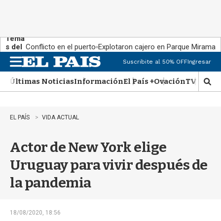
Tema
s del
Conflicto en el puerto
Explotaron cajero en Parque Miramar
día:
Suscribite al 50% OFF
Ingresar
M
e
Últimas Noticias
Información
El País +
Ovación
TV Show
n
M
u
o
s
t
EL PAÍS
VIDA ACTUAL
r
a
Actor de New York elige
r
b
Uruguay para vivir después de
�
s
la pandemia
q
u
e
d
18/08/2020, 18:56