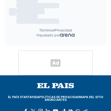
EL PAÍS STAFF
AYUDA
POLÍTICAS DE PRIVACIDAD
MAPA DEL SITIO
ANUNCIANTES
f
t
i
l
y
t
g
w
t