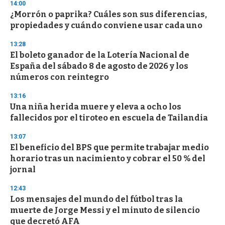
s
14:00
e
¿Morrón o paprika? Cuáles son sus diferencias,
c
propiedades y cuándo conviene usar cada uno
o
n
d
13:28
s
El boleto ganador de la Lotería Nacional de
España del sábado 8 de agosto de 2026 y los
números con reintegro
13:16
Una niña herida muere y eleva a ocho los
fallecidos por el tiroteo en escuela de Tailandia
13:07
El beneficio del BPS que permite trabajar medio
horario tras un nacimiento y cobrar el 50 % del
jornal
12:43
Los mensajes del mundo del fútbol tras la
muerte de Jorge Messi y el minuto de silencio
que decretó AFA