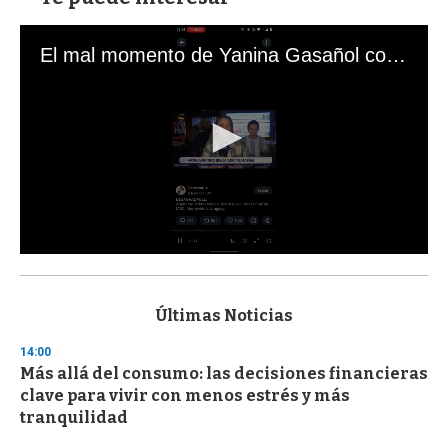
El mal momento de Yanina Gasañol con un hincha argentino en "Subrayado"
0
s
e
c
Últimas Noticias
o
n
14:00
d
Más allá del consumo: las decisiones financieras
s
o
clave para vivir con menos estrés y más
f
tranquilidad
3
3