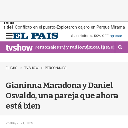
Tema
s del
Conflicto en el puerto
Explotaron cajero en Parque Miramar
día:
Suscribite al 50% OFF
Ingresar
M
e
Personajes
TV y radio
Música
Cine
Series
Te
n
M
u
o
s
t
EL PAÍS
TVSHOW
PERSONAJES
r
a
Gianinna Maradona y Daniel
r
b
Osvaldo, una pareja que ahora
�
s
está bien
q
u
e
d
26/06/2021, 18:51