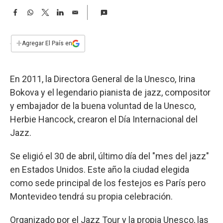
a
F
W
T
L
E
a
h
w
i
m
c
a
i
n
a
e
t
t
k
i
+
Agregar El País en
b
s
t
e
l
o
A
e
d
o
p
r
I
En 2011, la Directora General de la Unesco, Irina
k
p
n
Bokova y el legendario pianista de jazz, compositor
y embajador de la buena voluntad de la Unesco,
Herbie Hancock, crearon el Día Internacional del
Jazz.
Se eligió el 30 de abril, último día del "mes del jazz"
en Estados Unidos. Este año la ciudad elegida
como sede principal de los festejos es París pero
Montevideo tendrá su propia celebración.
Organizado por el Jazz Tour y la propia Unesco, las