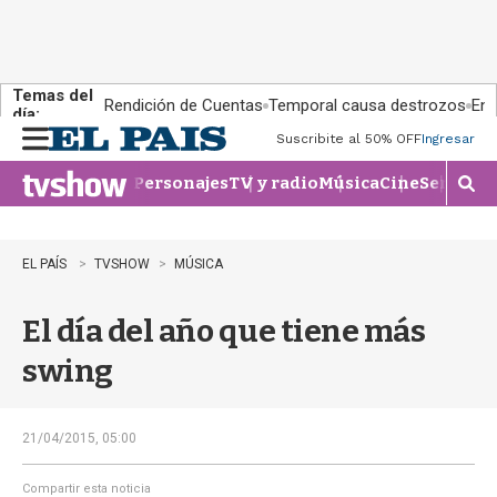
Temas del
Rendición de Cuentas
Temporal causa destrozos
En 
día:
Suscribite al 50% OFF
Ingresar
M
e
Personajes
TV y radio
Música
Cine
Series
Te
n
M
u
o
s
t
EL PAÍS
TVSHOW
MÚSICA
r
a
El día del año que tiene más
r
b
swing
�
s
q
u
21/04/2015, 05:00
e
d
Compartir esta noticia