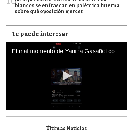
10
blancos se enfrascan en polémica interna
sobre qué oposición ejercer
Te puede interesar
El mal momento de Yanina Gasañol con un hincha argentino en "Subrayado"
0
s
e
c
Últimas Noticias
o