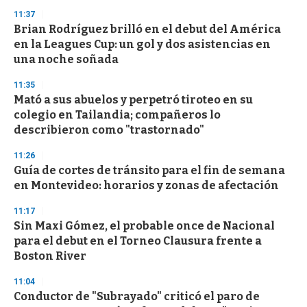
n
11:37
d
Brian Rodríguez brilló en el debut del América
s
o
en la Leagues Cup: un gol y dos asistencias en
f
una noche soñada
3
3
s
11:35
e
Mató a sus abuelos y perpetró tiroteo en su
c
colegio en Tailandia; compañeros lo
o
n
describieron como "trastornado"
d
s
11:26
Guía de cortes de tránsito para el fin de semana
en Montevideo: horarios y zonas de afectación
11:17
Sin Maxi Gómez, el probable once de Nacional
para el debut en el Torneo Clausura frente a
Boston River
11:04
Conductor de "Subrayado" criticó el paro de