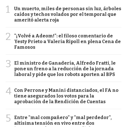
1
Un muerto, miles de personas sin luz, árboles
caídos y techos volados por el temporal que
ameritó alerta roja
2
"¡Volvé a Adeom!": el filoso comentario de
Yesty Prieto a Valeria Ripoll en plena Cena de
Famosos
3
El ministro de Ganadería, Alfredo Fratti, le
pone un freno a la reducción de la jornada
laboral y pide que los robots aporten al BPS
4
Con Perrone y Manini distanciados, el FA no
tiene asegurados los votos para la
aprobación de la Rendición de Cuentas
5
Entre "mal compañero" y "mal perdedor",
altísima tensión en vivo entre dos