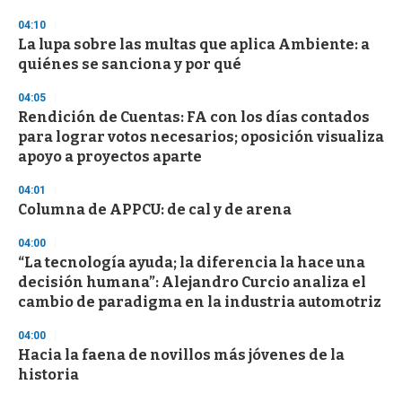
3
s
04:10
e
La lupa sobre las multas que aplica Ambiente: a
c
quiénes se sanciona y por qué
o
n
d
04:05
s
Rendición de Cuentas: FA con los días contados
para lograr votos necesarios; oposición visualiza
apoyo a proyectos aparte
04:01
Columna de APPCU: de cal y de arena
04:00
“La tecnología ayuda; la diferencia la hace una
decisión humana”: Alejandro Curcio analiza el
cambio de paradigma en la industria automotriz
04:00
Hacia la faena de novillos más jóvenes de la
historia