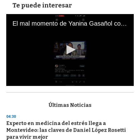
Te puede interesar
El mal momento de Yanina Gasañol con un hincha argentino en "Subrayado"
0
s
e
c
Últimas Noticias
o
n
04:30
d
Experto en medicina del estrés llega a
s
o
Montevideo: las claves de Daniel López Rosetti
f
para vivir mejor
3