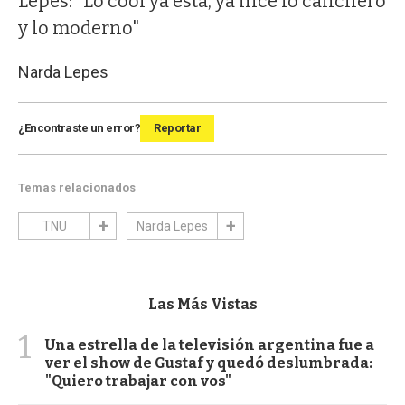
Lepes: "Lo cool ya está, ya hice lo canchero
y lo moderno"
Narda Lepes
¿Encontraste un error?
Reportar
Temas relacionados
TNU
Narda Lepes
Las Más Vistas
1
Una estrella de la televisión argentina fue a
ver el show de Gustaf y quedó deslumbrada:
"Quiero trabajar con vos"