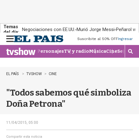
Temas
Negociaciones con EE.UU.
Murió Jorge Messi
Peñarol vs
del día:
Suscribite al 50% OFF
Ingresar
M
e
Personajes
TV y radio
Música
Cine
Series
Te
n
M
u
o
s
t
EL PAÍS
TVSHOW
CINE
r
a
"Todos sabemos qué simboliza
r
b
Doña Petrona"
�
s
q
u
11/04/2015, 05:00
e
d
Compartir esta noticia