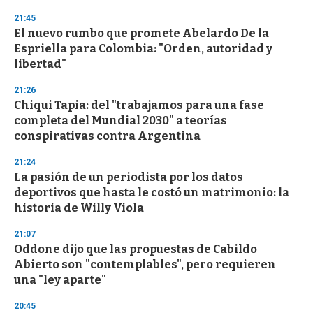
n
d
21:45
s
El nuevo rumbo que promete Abelardo De la
Espriella para Colombia: "Orden, autoridad y
libertad"
21:26
Chiqui Tapia: del "trabajamos para una fase
completa del Mundial 2030" a teorías
conspirativas contra Argentina
21:24
La pasión de un periodista por los datos
deportivos que hasta le costó un matrimonio: la
historia de Willy Viola
21:07
Oddone dijo que las propuestas de Cabildo
Abierto son "contemplables", pero requieren
una "ley aparte"
20:45