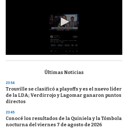
0
s
e
c
Últimas Noticias
o
n
23:54
d
Trouville se clasificó a playoffs y es el nuevo líder
s
o
de la LDA; Verdirrojo y Lagomar ganaron puntos
f
directos
3
3
s
23:45
e
Conocé los resultados de la Quiniela y la Tómbola
c
nocturna del viernes 7 de agosto de 2026
o