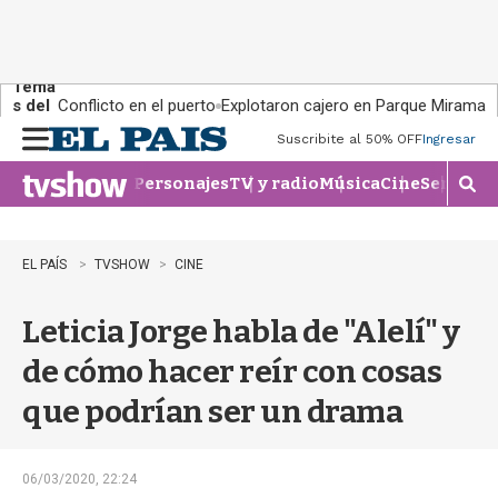
Tema
s del
Conflicto en el puerto
Explotaron cajero en Parque Miramar
día:
Suscribite al 50% OFF
Ingresar
M
e
Personajes
TV y radio
Música
Cine
Series
Te
n
M
u
o
s
t
EL PAÍS
TVSHOW
CINE
r
a
Leticia Jorge habla de "Alelí" y
r
b
de cómo hacer reír con cosas
�
s
que podrían ser un drama
q
u
e
d
06/03/2020, 22:24