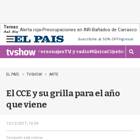
Temas
Alerta roja
Preocupaciones en INR
Bañados de Carrasco
del día:
Suscribite al 50% OFF
Ingresar
M
e
Personajes
TV y radio
Música
Cine
Series
Te
n
M
u
o
s
t
EL PAÍS
TVSHOW
ARTE
r
a
El CCE y su grilla para el año
r
b
que viene
�
s
q
u
13/12/2017, 16:59
e
d
Compartir esta noticia