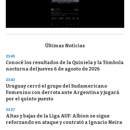
0
s
e
c
Últimas Noticias
o
n
23:45
d
Conocé los resultados de la Quiniela y la Tómbola
s
o
nocturna del jueves 6 de agosto de 2026
f
3
23:43
3
s
Uruguay cerró el grupo del Sudamericano
e
Femenino con derrota ante Argentina y jugará
c
por el quinto puesto
o
n
d
23:27
s
Altas y bajas de la Liga AUF: Albion se sigue
reforzando en ataque y contrató a Ignacio Neira