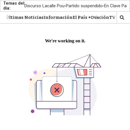
Temas del
Discurso Lacalle Pou
Partido suspendido
En Clave País
día:
Últimas Noticias
Información
El País +
Ovación
TV Show
M
o
s
t
r
a
r
b
�
s
q
u
e
d
a