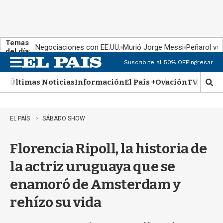
Temas
Negociaciones con EE.UU.
Murió Jorge Messi
Peñarol vs
del día:
Suscribite al 50% OFF
Ingresar
M
e
Últimas Noticias
Información
El País +
Ovación
TV Show
n
M
u
o
s
t
EL PAÍS
SÁBADO SHOW
r
a
Florencia Ripoll, la historia de
r
b
la actriz uruguaya que se
�
s
enamoró de Amsterdam y
q
u
rehízo su vida
e
d