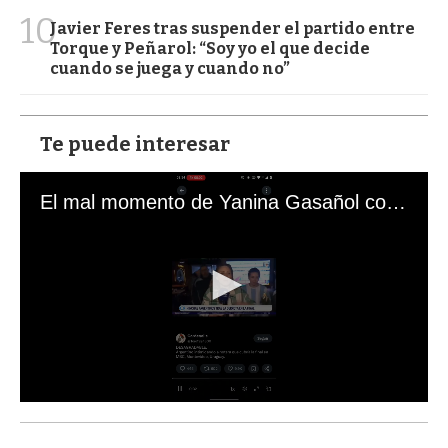
10
Javier Feres tras suspender el partido entre
Torque y Peñarol: “Soy yo el que decide
cuando se juega y cuando no”
Te puede interesar
El mal momento de Yanina Gasañol con un hincha argentino en "Subrayado"
0
s
e