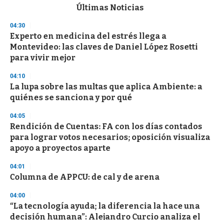
c
Últimas Noticias
o
n
04:30
d
Experto en medicina del estrés llega a
s
o
Montevideo: las claves de Daniel López Rosetti
f
para vivir mejor
3
3
s
04:10
e
La lupa sobre las multas que aplica Ambiente: a
c
quiénes se sanciona y por qué
o
n
d
04:05
s
Rendición de Cuentas: FA con los días contados
para lograr votos necesarios; oposición visualiza
apoyo a proyectos aparte
04:01
Columna de APPCU: de cal y de arena
04:00
“La tecnología ayuda; la diferencia la hace una
decisión humana”: Alejandro Curcio analiza el