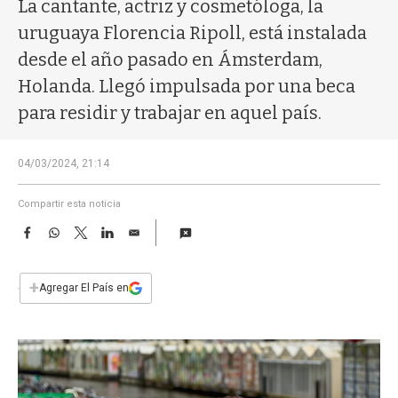
a
La cantante, actriz y cosmetóloga, la
uruguaya Florencia Ripoll, está instalada
desde el año pasado en Ámsterdam,
Holanda. Llegó impulsada por una beca
para residir y trabajar en aquel país.
04/03/2024, 21:14
Compartir esta noticia
F
W
T
L
E
a
h
w
i
m
c
a
i
n
a
e
t
t
k
i
+
Agregar El País en
b
s
t
e
l
o
A
e
d
o
p
r
I
k
p
n