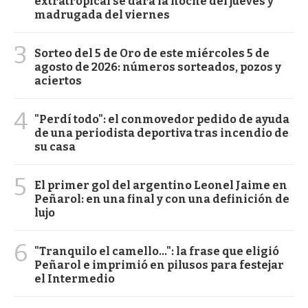
extratropical se dará la noche del jueves y
madrugada del viernes
3
Sorteo del 5 de Oro de este miércoles 5 de
agosto de 2026: números sorteados, pozos y
aciertos
4
"Perdí todo": el conmovedor pedido de ayuda
de una periodista deportiva tras incendio de
su casa
5
El primer gol del argentino Leonel Jaime en
Peñarol: en una final y con una definición de
lujo
6
"Tranquilo el camello...": la frase que eligió
Peñarol e imprimió en pilusos para festejar
el Intermedio