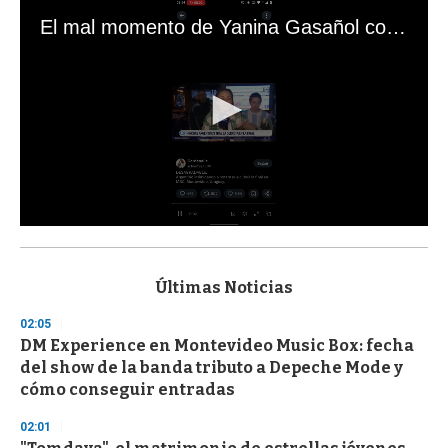
El mal momento de Yanina Gasañol con un hincha argentino en "Subrayado"
0
s
e
c
Últimas Noticias
o
n
02:05
d
DM Experience en Montevideo Music Box: fecha
s
o
del show de la banda tributo a Depeche Mode y
f
cómo conseguir entradas
3
3
s
02:01
e