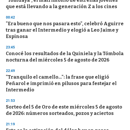
"Tomdaya", el matrimonio de estrellas jóvenes
c
que está llevando a la generación Z a los cines
o
n
d
00:42
s
"Era bueno que nos pasara esto", celebró Aguirre
tras ganar el Intermedio y elogió a Leo Jaime y
Espinosa
23:45
Conocé los resultados de la Quiniela y la Tómbola
nocturna del miércoles 5 de agosto de 2026
22:49
"Tranquilo el camello...": la frase que eligió
Peñarol e imprimió en pilusos para festejar el
Intermedio
21:53
Sorteo del 5 de Oro de este miércoles 5 de agosto
de 2026: números sorteados, pozos y aciertos
21:19