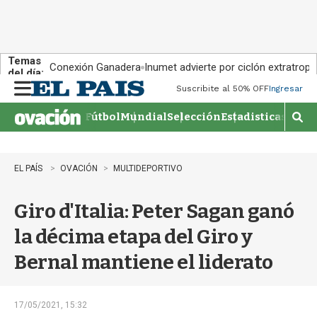
Temas
Conexión Ganadera
Inumet advierte por ciclón extratropi
del día:
Suscribite al 50% OFF
Ingresar
M
e
Fútbol
Mundial
Selección
Estadisticas
Agen
n
M
u
o
s
t
EL PAÍS
OVACIÓN
MULTIDEPORTIVO
r
a
Giro d'Italia: Peter Sagan ganó
r
b
la décima etapa del Giro y
�
s
Bernal mantiene el liderato
q
u
e
d
17/05/2021, 15:32