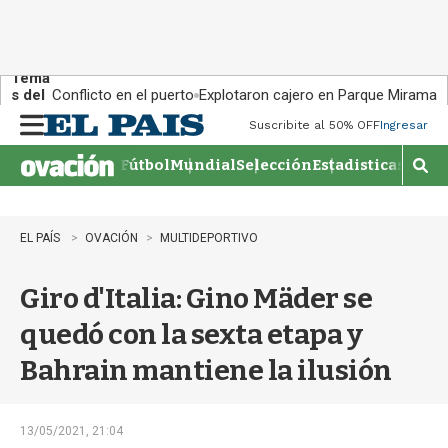
Tema
s del
Conflicto en el puerto
Explotaron cajero en Parque Miramar
día:
Suscribite al 50% OFF
Ingresar
M
e
Fútbol
Mundial
Selección
Estadisticas
Agen
n
M
u
o
s
t
EL PAÍS
OVACIÓN
MULTIDEPORTIVO
r
a
Giro d'Italia: Gino Mäder se
r
b
quedó con la sexta etapa y
�
s
Bahrain mantiene la ilusión
q
u
e
d
13/05/2021, 21:04