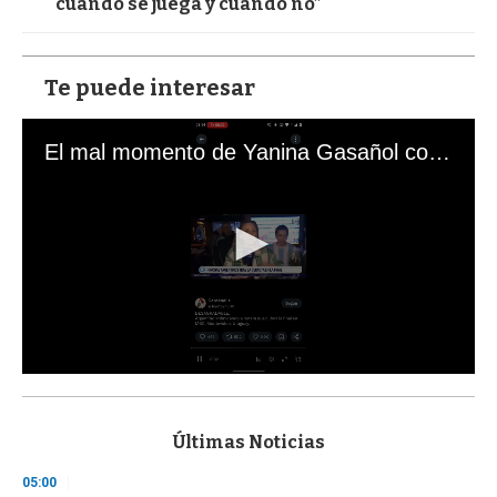
cuando se juega y cuando no”
Te puede interesar
El mal momento de Yanina Gasañol con un hincha argentino en "Subrayado"
0
s
e
c
Últimas Noticias
o
n
05:00
d