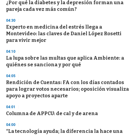
¿Por qué la diabetes y la depresión forman una
s
o
pareja cada vez más común?
f
3
04:30
3
s
Experto en medicina del estrés llega a
e
Montevideo: las claves de Daniel López Rosetti
c
para vivir mejor
o
n
d
04:10
s
La lupa sobre las multas que aplica Ambiente: a
quiénes se sanciona y por qué
04:05
Rendición de Cuentas: FA con los días contados
para lograr votos necesarios; oposición visualiza
apoyo a proyectos aparte
04:01
Columna de APPCU: de cal y de arena
04:00
“La tecnología ayuda; la diferencia la hace una