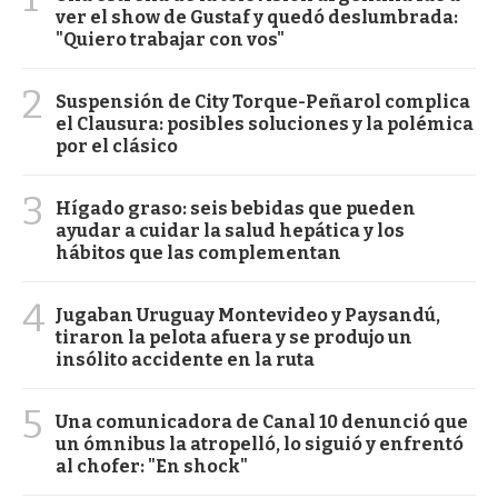
ver el show de Gustaf y quedó deslumbrada:
"Quiero trabajar con vos"
2
Suspensión de City Torque-Peñarol complica
el Clausura: posibles soluciones y la polémica
por el clásico
3
Hígado graso: seis bebidas que pueden
ayudar a cuidar la salud hepática y los
hábitos que las complementan
4
Jugaban Uruguay Montevideo y Paysandú,
tiraron la pelota afuera y se produjo un
insólito accidente en la ruta
5
Una comunicadora de Canal 10 denunció que
un ómnibus la atropelló, lo siguió y enfrentó
al chofer: "En shock"