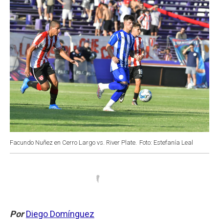
k
p
n
Facundo Nuñez en Cerro Largo vs. River Plate.
Foto: Estefanía Leal
Por
Diego Domínguez