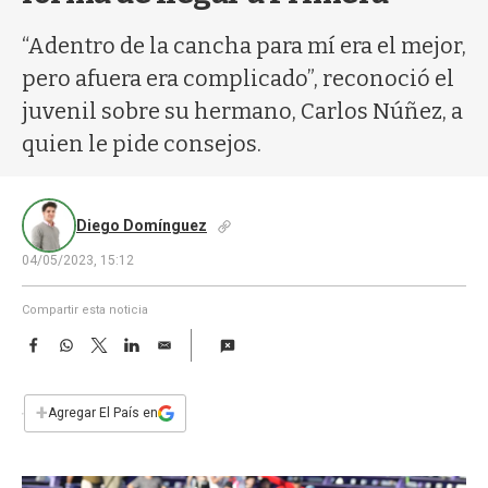
a
“Adentro de la cancha para mí era el mejor,
pero afuera era complicado”, reconoció el
juvenil sobre su hermano, Carlos Núñez, a
quien le pide consejos.
Diego Domínguez
04/05/2023, 15:12
Compartir esta noticia
F
W
T
L
E
a
h
w
i
m
c
a
i
n
a
e
t
t
k
i
+
Agregar El País en
b
s
t
e
l
o
A
e
d
o
p
r
I