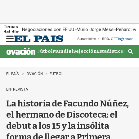
Temas
Negociaciones con EE.UU.
Murió Jorge Messi
Peñarol vs
del día:
Suscribite al 50% OFF
Ingresar
M
e
Fútbol
Mundial
Selección
Estadisticas
Agen
n
M
u
o
s
t
EL PAÍS
OVACIÓN
FÚTBOL
r
a
ENTREVISTA
r
b
La historia de Facundo Núñez,
�
s
el hermano de Discoteca: el
q
u
debut a los 15 y la insólita
e
d
forma de llegar a Primera