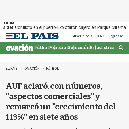
Tema
s del
Conflicto en el puerto
Explotaron cajero en Parque Miramar
día:
Suscribite al 50% OFF
Ingresar
M
e
Fútbol
Mundial
Selección
Estadisticas
Agen
n
M
u
o
s
t
EL PAÍS
OVACIÓN
FÚTBOL
r
a
AUF aclaró, con números,
r
b
"aspectos comerciales" y
�
s
remarcó un "crecimiento del
q
u
113%" en siete años
e
d