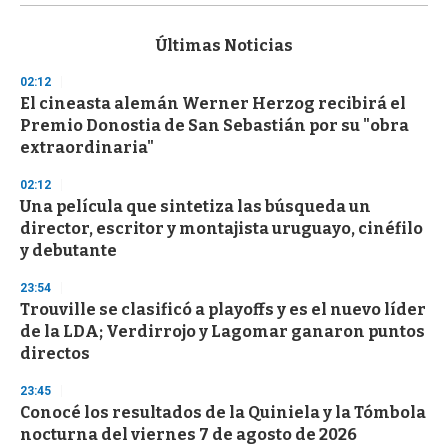
s
e
c
Últimas Noticias
o
n
02:12
d
El cineasta alemán Werner Herzog recibirá el
s
o
Premio Donostia de San Sebastián por su "obra
f
extraordinaria"
3
3
s
02:12
e
Una película que sintetiza las búsqueda un
c
director, escritor y montajista uruguayo, cinéfilo
o
n
y debutante
d
s
23:54
Trouville se clasificó a playoffs y es el nuevo líder
de la LDA; Verdirrojo y Lagomar ganaron puntos
directos
23:45
Conocé los resultados de la Quiniela y la Tómbola
nocturna del viernes 7 de agosto de 2026