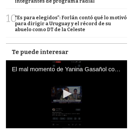
integrantes de programa radial
10
“Es para elegidos”: Forlán contó qué lo motivó
para dirigir a Uruguay y el récord de su
abuelo como DT de la Celeste
Te puede interesar
El mal momento de Yanina Gasañol con un hincha argentino en "Subrayado"
0