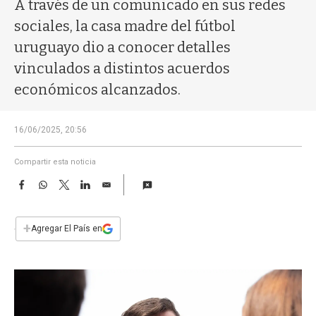
a
A través de un comunicado en sus redes
sociales, la casa madre del fútbol
uruguayo dio a conocer detalles
vinculados a distintos acuerdos
económicos alcanzados.
16/06/2025, 20:56
Compartir esta noticia
F
W
T
L
E
a
h
w
i
m
c
a
i
n
a
e
t
t
k
i
+
Agregar El País en
b
s
t
e
l
o
A
e
d
o
p
r
I
k
p
n