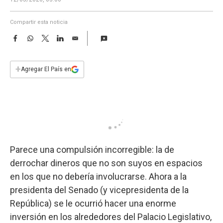
a
Compartir esta noticia
F
W
T
L
E
a
h
w
i
m
c
a
i
n
a
e
t
t
k
i
+
Agregar El País en
b
s
t
e
l
o
A
e
d
o
p
r
I
k
p
n
Parece una compulsión incorregible: la de
derrochar dineros que no son suyos en espacios
en los que no debería involucrarse. Ahora a la
presidenta del Senado (y vicepresidenta de la
República) se le ocurrió hacer una enorme
inversión en los alrededores del Palacio Legislativo,