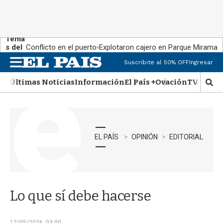
Tema
s del
Conflicto en el puerto
Explotaron cajero en Parque Miramar
día:
Suscribite al 50% OFF
Ingresar
M
e
Últimas Noticias
Información
El País +
Ovación
TV Show
n
M
u
o
s
t
r
a
EL PAÍS
OPINIÓN
EDITORIAL
r
b
�
s
q
Lo que sí debe hacerse
u
e
d
12/05/2026, 03:00