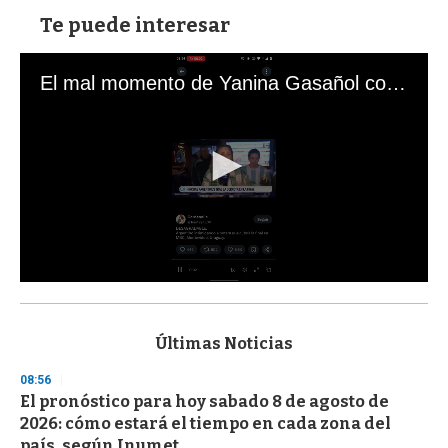
Te puede interesar
El mal momento de Yanina Gasañol con un hincha argentino en "Subrayado"
0
s
e
c
Últimas Noticias
o
n
08:56
d
El pronóstico para hoy sabado 8 de agosto de
s
o
2026: cómo estará el tiempo en cada zona del
f
país, según Inumet