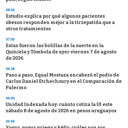
3
3
s
08:00
e
Estudio explica por qué algunos pacientes
c
obesos responden mejor a la tirzepatida que a
o
n
otros tratamientos
d
s
07:00
Estas fueron las bolillas de la suerte en la
Quiniela y Tómbola de ayer viernes 7 de agosto
de 2026
06:38
Paso a paso, Equal Mostaza encabezó el podio de
Carlos Daniel Etchechoury en el Comparación de
Palermo
06:00
Unidad Indexada hoy: cuánto cotiza la UI este
sábado 8 de agosto de 2026 en pesos uruguayos
05:00
Yogur, yogur griego y kéfir: cuáles son sus