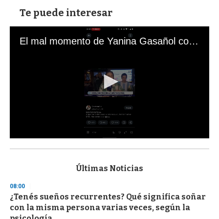
Te puede interesar
El mal momento de Yanina Gasañol con un hincha argentino en "Subrayado"
0
s
e
c
Últimas Noticias
o
n
08:00
d
¿Tenés sueños recurrentes? Qué significa soñar
s
o
con la misma persona varias veces, según la
f
psicología