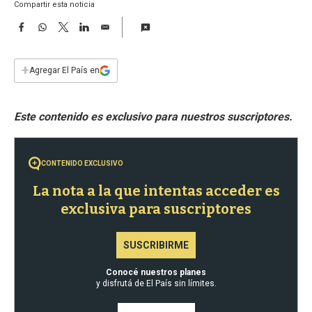
a
Compartir esta noticia
F
W
T
L
E
a
h
w
i
m
c
a
i
n
a
e
t
t
k
i
+
Agregar El País en
b
s
t
e
l
o
A
e
d
o
p
r
I
k
p
n
CONTENIDO EXCLUSIVO
La nota a la que intentas acceder es
exclusiva para suscriptores
SUSCRIBIRME
Conocé nuestros planes
y disfrutá de El País sin límites.