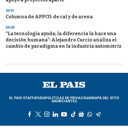
04:01
Columna de APPCU: de cal y de arena
04:00
“La tecnología ayuda; la diferencia la hace una
decisión humana”: Alejandro Curcio analiza el
cambio de paradigma en la industria automotriz
EL PAÍS STAFF
AYUDA
POLÍTICAS DE PRIVACIDAD
MAPA DEL SITIO
ANUNCIANTES
f
t
i
l
y
t
g
w
t
a
w
n
i
o
i
o
h
e
c
i
s
n
u
k
o
a
l