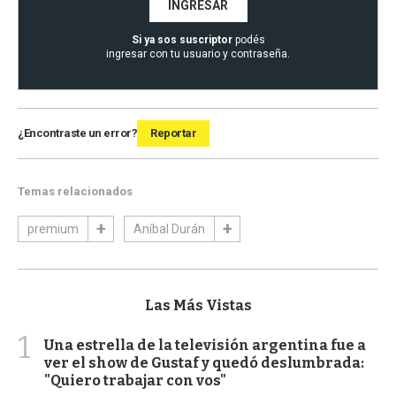
INGRESAR
Si ya sos suscriptor
podés
ingresar con tu usuario y contraseña.
¿Encontraste un error?
Reportar
Temas relacionados
premium
Aníbal Durán
Las Más Vistas
1
Una estrella de la televisión argentina fue a
ver el show de Gustaf y quedó deslumbrada:
"Quiero trabajar con vos"