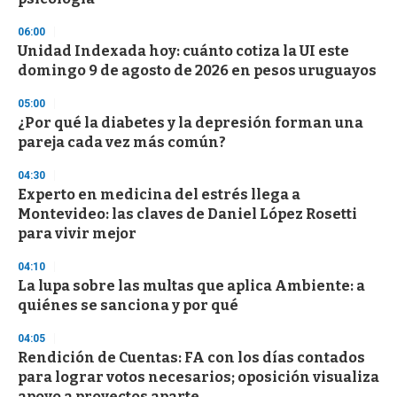
3
3
s
06:00
e
Unidad Indexada hoy: cuánto cotiza la UI este
c
domingo 9 de agosto de 2026 en pesos uruguayos
o
n
d
05:00
s
¿Por qué la diabetes y la depresión forman una
pareja cada vez más común?
04:30
Experto en medicina del estrés llega a
Montevideo: las claves de Daniel López Rosetti
para vivir mejor
04:10
La lupa sobre las multas que aplica Ambiente: a
quiénes se sanciona y por qué
04:05
Rendición de Cuentas: FA con los días contados
para lograr votos necesarios; oposición visualiza
apoyo a proyectos aparte