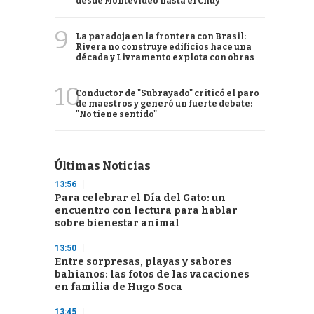
desde Montevideo hasta el Chuy
9
La paradoja en la frontera con Brasil:
Rivera no construye edificios hace una
década y Livramento explota con obras
10
Conductor de "Subrayado" criticó el paro
de maestros y generó un fuerte debate:
"No tiene sentido"
Últimas Noticias
13:56
Para celebrar el Día del Gato: un
encuentro con lectura para hablar
sobre bienestar animal
13:50
Entre sorpresas, playas y sabores
bahianos: las fotos de las vacaciones
en familia de Hugo Soca
13:45