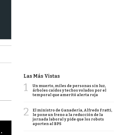
Las Más Vistas
1
Un muerto, miles de personas sin luz,
árboles caídos y techos volados por el
temporal que ameritó alerta roja
2
El ministro de Ganadería, Alfredo Fratti,
le pone un freno a la reducción de la
jornada laboral y pide que los robots
aporten al BPS
cha argentino en "Subrayado"