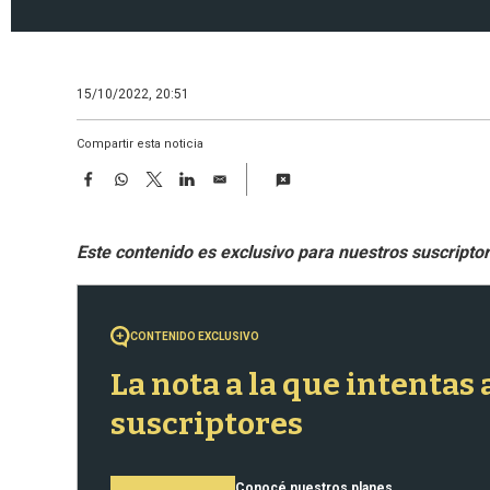
15/10/2022, 20:51
Compartir esta noticia
F
W
T
L
E
a
h
w
i
m
c
a
i
n
a
e
t
t
k
i
b
s
t
e
l
o
A
e
d
o
p
r
I
k
p
n
CONTENIDO EXCLUSIVO
La nota a la que intentas
suscriptores
Conocé nuestros planes