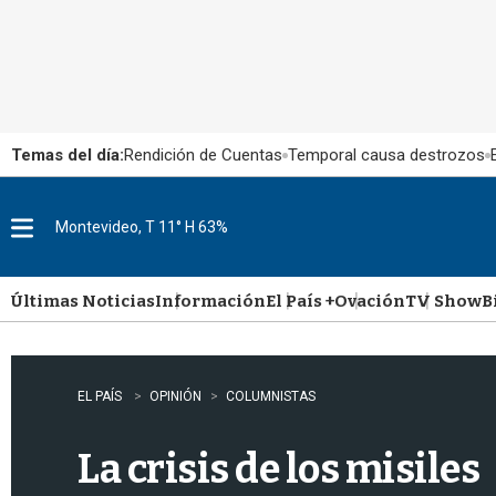
Temas del día:
Rendición de Cuentas
Temporal causa destrozos
Montevideo, T 11° H 63%
M
e
n
u
Últimas Noticias
Información
El País +
Ovación
TV Show
B
EL PAÍS
OPINIÓN
COLUMNISTAS
La crisis de los misiles