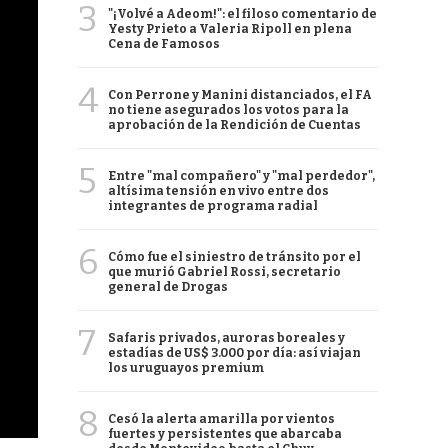
3
"¡Volvé a Adeom!": el filoso comentario de
Yesty Prieto a Valeria Ripoll en plena
Cena de Famosos
4
Con Perrone y Manini distanciados, el FA
no tiene asegurados los votos para la
aprobación de la Rendición de Cuentas
5
Entre "mal compañero" y "mal perdedor",
altísima tensión en vivo entre dos
integrantes de programa radial
6
Cómo fue el siniestro de tránsito por el
que murió Gabriel Rossi, secretario
general de Drogas
7
Safaris privados, auroras boreales y
estadías de US$ 3.000 por día: así viajan
los uruguayos premium
8
Cesó la alerta amarilla por vientos
fuertes y persistentes que abarcaba