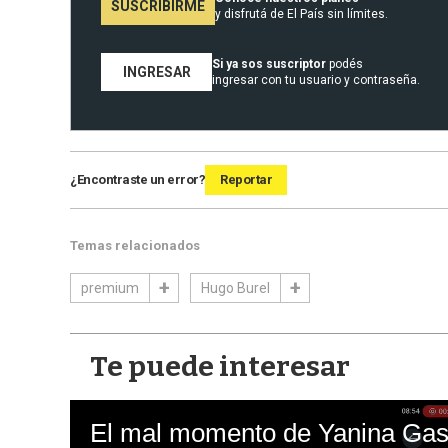
SUSCRIBIRME
y disfrutá de El País sin límites.
Si ya sos suscriptor
podés
INGRESAR
ingresar con tu usuario y contraseña.
¿Encontraste un error?
Reportar
Temas relacionados
premium
Hugo Burel
Te puede interesar