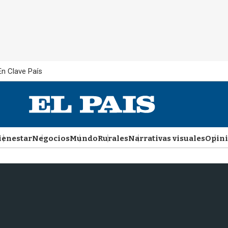
En Clave País
ienestar
Negocios
Mundo
Rurales
Narrativas visuales
Opin