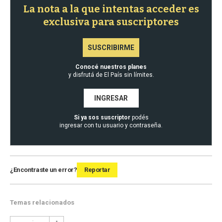
La nota a la que intentas acceder es
exclusiva para suscriptores
SUSCRIBIRME
Conocé nuestros planes
y disfrutá de El País sin límites.
INGRESAR
Si ya sos suscriptor
podés
ingresar con tu usuario y contraseña.
¿Encontraste un error?
Reportar
Temas relacionados