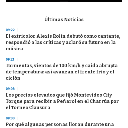
0
s
e
c
Últimas Noticias
o
n
09:22
d
El extricolor Alexis Rolín debutó como cantante,
s
o
respondió a las críticas y aclaró su futuro en la
f
música
3
3
s
09:21
e
Tormentas, vientos de 100 km/h y caída abrupta
c
de temperatura: así avanzan el frente frío y el
o
n
ciclón
d
s
09:08
Los precios elevados que fijó Montevideo City
Torque para recibir a Peñarol en el Charrúa por
el Torneo Clausura
09:00
Por qué algunas personas lloran durante una