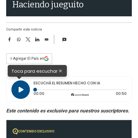
a
Haciendo jueguito
Compartir esta noticia
F
W
T
L
E
a
h
w
i
m
c
a
i
n
a
e
t
t
k
i
+
Agregar El País en
b
s
t
e
l
o
A
e
d
×
Toca para escuchar
o
p
r
I
k
p
n
ESCUCHÁ EL RESUMEN HECHO CON IA
Tiempo transcurrido: 0 segundos
Durac
00:00
00:50
CONTENIDO EXCLUSIVO